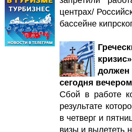
центрах/ Российс
бассейне кипрско
Грече
кризи
долже
сегодня вечером
Сбой в работе к
результате котор
в четверг и пятни
визы и вылететь 