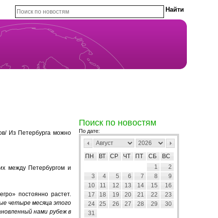
Поиск по новостям
По дате:
ов/ Из Петербурга можно
ПН
ВТ
СР
ЧТ
ПТ
СБ
ВС
1
2
щих между Петербургом и
3
4
5
6
7
8
9
10
11
12
13
14
15
16
егро» постоянно растет.
17
18
19
20
21
22
23
вые четыре месяца этого
24
25
26
27
28
29
30
ановленный нами рубеж в
31