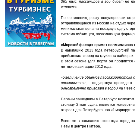
365 тыс. пассажиров в год будет не т
человек».
По ее мнению, росту популярности скор
отправляющиеся из России на отдых чере
минимальная цена на поездку в одну стор
система гибких цен, позволяющая формиро
«Морской фасад» примет полмиллиона 
В навигацию 2013 года петербургский п
прибывших в город на круизных лайнерах.
В этом сезоне (для порта он продлится
летнюю навигацию 2012 года.
«Увеличение объемов пассажиропотока св
вместимости
, - подчеркнул президен
одновременно привозят в город на Неве 
Первым зашедшим в Петербург новичком (
столицу 2 мая судна является концертны
откроет для Петербурга новый маршрут п
Всего же в навигацию этого года город 
Невы в центре Питера.