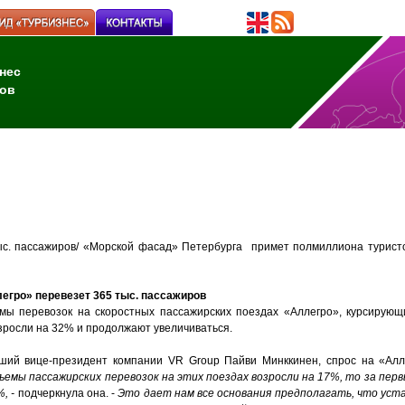
нес
ов
ыс. пассажиров/ «Морской фасад» Петербурга примет полмиллиона турист
егро» перевезет 365 тыс. пассажиров
мы перевозок на скоростных пассажирских поездах «Аллегро», курсирую
озросли на 32% и продолжают увеличиваться.
ший вице-президент компании VR Group Пайви Минккинен, спрос на «Алл
бъемы пассажирских перевозок на этих поездах возросли на 17%, то за пер
, -
подчеркнула она. -
Это дает нам все основания предполагать, что уст