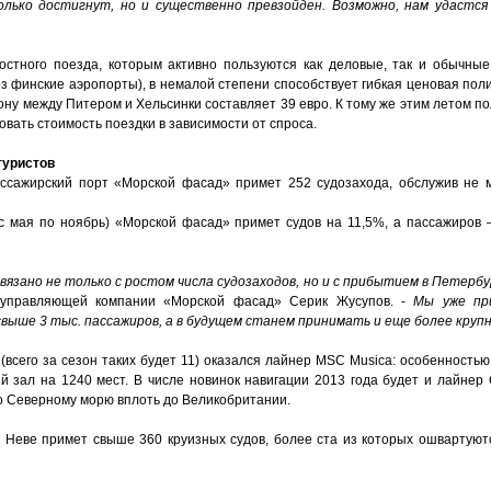
олько достигнут, но и существенно превзойден. Возможно, нам удастся
остного поезда, которым активно пользуются как деловые, так и обычные
з финские аэропорты), в немалой степени способствует гибкая ценовая пол
ону между Питером и Хельсинки составляет 39 евро. К тому же этим летом по
вать стоимость поездки в зависимости от спроса.
туристов
ассажирский порт «Морской фасад» примет 252 судозахода, обслужив не м
 с мая по ноябрь) «Морской фасад» примет судов на 11,5%, а пассажиров
язано не только с ростом числа судозаходов, но и с прибытием в Петербу
т управляющей компании «Морской фасад» Серик Жусупов. -
Мы уже пр
свыше 3 тыс. пассажиров, а в будущем станем принимать и еще более кру
всего за сезон таких будет 11) оказался лайнер MSC Musica: особенность
й зал на 1240 мест. В числе новинок навигации 2013 года будет и лайнер 
о Северному морю вплоть до Великобритании.
на Неве примет свыше 360 круизных судов, более ста из которых ошвартую