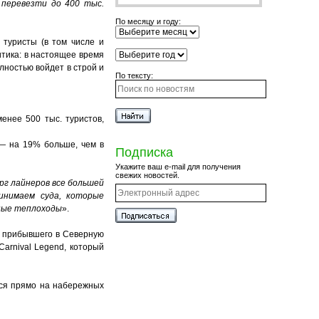
 перевезти до 400 тыс.
По месяцу и году:
 туристы (в том числе и
итика: в настоящее время
лностью войдет в строй и
По тексту:
енее 500 тыс. туристов,
 — на 19% больше, чем в
Подписка
Укажите ваш e-mail для получения
свежих новостей.
рг лайнеров все большей
инимаем суда, которые
пные теплоходы
».
ю прибывшего в Северную
Carnival Legend, который
тся прямо на набережных