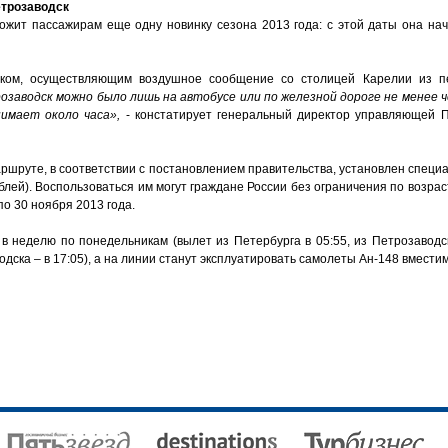
етрозаводск
жит пассажирам еще одну новинку сезона 2013 года: с этой даты она на
ком, осуществляющим воздушное сообщение со столицей Карелии из пе
заводск можно было лишь на автобусе или по железной дороге не менее че
нимает около часа»,
- констатирует генеральный директор управляющей П
аршруте, в соответствии с постановлением правительства, установлен спец
ублей). Воспользоваться им могут граждане России без ограничения по возрас
о 30 ноября 2013 года.
 неделю по понедельникам (вылет из Петербурга в 05:55, из Петрозаводска
водска – в 17:05), а на линии станут эксплуатировать самолеты Ан-148 вмест