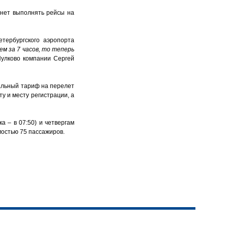
чнет выполнять рейсы на
тербургского аэропорта
м за 7 часов, то теперь
улково компании Сергей
иальный тариф на перелет
ту и месту регистрации, а
 – в 07:50) и четвергам
имостью 75 пассажиров.