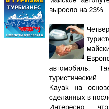
выросло на 23%
Четв
турис
майск
Европ
автомобиль. Т
туристический 
Kaуak на основе
сделанных в посл
Интересно, ч