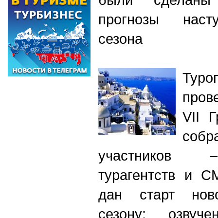
прогнозы наст
сезона
Туро
пров
VII 
соб
участников –
турагентств и 
дан старт ново
сезону: озвуч