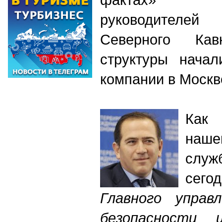
руководител
Северного Ка
структуры нача
компании в Москв
Как 
наше
слу
се
Главного управл
безопасности 