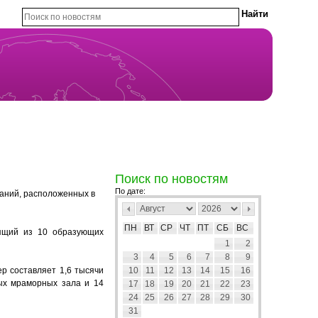
Поиск по новостям
По дате:
даний, расположенных в
ПН
ВТ
СР
ЧТ
ПТ
СБ
ВС
оящий из 10 образующих
1
2
3
4
5
6
7
8
9
ер составляет 1,6 тысячи
10
11
12
13
14
15
16
ных мраморных зала и 14
17
18
19
20
21
22
23
24
25
26
27
28
29
30
31