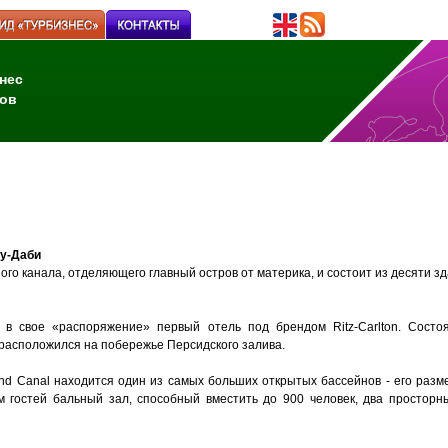
нес
ов
бу-Даби
го канала, отделяющего главный остров от материка, и состоит из десяти з
 в свое «распоряжение» первый отель под брендом Ritz-Carlton. Сост
 расположился на побережье Персидского залива.
and Canal находится один из самых больших открытых бассейнов - его разм
ам гостей бальный зал, способный вместить до 900 человек, два простор