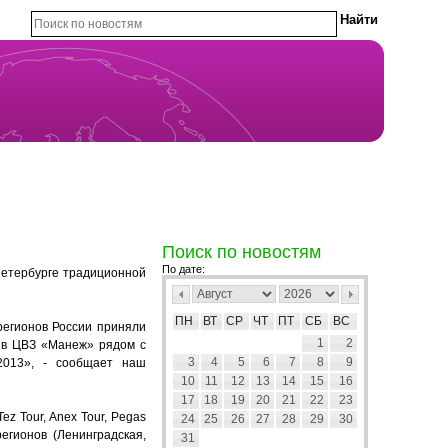
Поиск по новостям
По дате:
Петербурге традиционной
ПН
ВТ
СР
ЧТ
ПТ
СБ
ВС
регионов России приняли
1
2
я в ЦВЗ «Манеж» рядом с
3
4
5
6
7
8
9
2013», - сообщает наш
10
11
12
13
14
15
16
17
18
19
20
21
22
23
z Tour, Anex Tour, Pegas
24
25
26
27
28
29
30
регионов (Ленинградская,
31