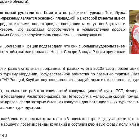
другие области).
ия новый
руководитель Комитета по развитию туризма Петербурга
о-прежнему является основной площадкой, на которой клиенты имеют
редставителями операторов, а специалисты могут пообщаться и
Уверен, что выставка способствует и установлению добрых
онами России и зарубежными странами»
, - подчеркнул он.
ы, Болгарии и Греции подтвердили, что они с большим удовольствием
все, чтобы жители города на Неве и Северо-Запада России приезжали
я и развлекательная программы. В рамках «Лета 2013» свои презентаци
о туризму Иордании, Государственное агентство по развитию туризма Лат
 TAP Portugal, Клуб автопутешественников, зарубежные и отечественные ту
го, на выставке работал совместный консультационный пункт РСТ, Федер
 и Управления Роспотребнадзора по Петербургу, а желающие смогли поучас
х призов, среди которых были как конкурсы для потенциальных туристов, т
налами туриндустрии.
наиболее интересных стал квест «В поисках сокровищ», участники котор
 маршруту, посетив стенды компаний и составив ключевую фразу, получили 
S.RU