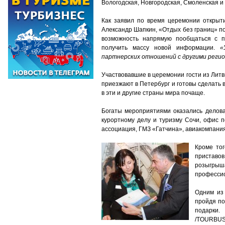
Вологодская, Новгородская, Смоленская и 
Как заявил по время церемонии открыт
Александр Шапкин, «Отдых без границ» п
возможность напрямую пообщаться с п
получить массу новой информации.
«
партнерских отношений с другими реги
Участвовавшие в церемонии гости из Литв
приезжают в Петербург и готовы сделать 
в эти и другие страны мира почаще.
Богаты мероприятиями оказались делова
курортному делу и туризму Сочи, офис п
ассоциация, ГМЗ «Гатчина», авиакомпания
Кроме то
приставов
розыгрыша
профессио
Одним из 
пройдя по
подарки.
/TOURBU