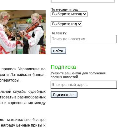
По месяцу и году:
По тексту:
Подписка
и провели Управление по
Укажите ваш e-mail для получения
вии и Латвийская банная
свежих новостей.
роператоры.
альной службы судебных
твовать в разнообразных
ак и соревнования между
ого, максимально быстро
в награду ценные призы и