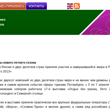
нес
ов
ы нового летнего сезона
в России и двух десятков стран приняли участие в завершившейся вчера в 
то 2013»
е двухсот компаний из двух десятков стран мира и не менее чем дюжины 
тие в самом крупном событии сферы туризма Петербурга: с 5 по 7 апрел
киевским собором работала 17-я выставка «Отдых без границ. Лето 
еспондент в Северной столице.
тие в выставке приняли практически все крупные федеральные операторы (Te
stik, «Верса», «Солвекс-Турне» и многие другие), а также ряд российских 