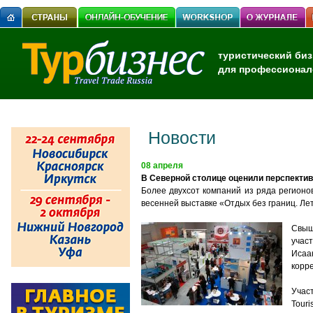
туристический биз
для профессионал
Новости
08 апреля
В Северной столице оценили перспектив
Более двухсот компаний из ряда регионо
весенней выставке «Отдых без границ. Ле
Свыш
учас
Исаа
корр
Учас
Touri