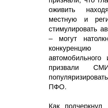
оживить нахо
местную и реги
стимулировать а
– могут натолк
конкуренци
автомобильного 
призвали СМ
популяризироват
ПФО.
Как подчеркнул 