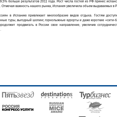
а 9,5% больше результатов 2011 года. Рост числа гостей из РФ принес испан
. Отмечая важность нашего рынка, Испания увеличила объем выдаваемых в Р
ссиян в Испанию привлекает многообразие видов отдыха. Гостям досту
онные туры, выгодный шопинг, горнолыжные курорты и даже короткие «сити-
продолжит продвигать в России свое направление, увеличив сотрудничес
.