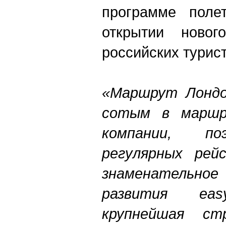
программе поле
открытии новог
российских турист
«Маршрут Лондо
сотым в маршр
компании, п
регулярных рей
знаменатель
развития
eas
крупнейшая ст