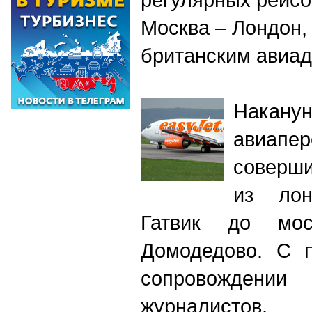
Москва – Лондон
британским авиад
Нака
авиапе
соверши
из лон
Гатвик до моск
Домодедово. С 
сопровожде
журналистов, 