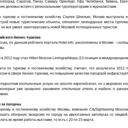
олгоград, Саратов, Пензу, Самару, Оренбург, Уфу, Челябинск, Тюмень, Екат
рию деловых встреч с региональными туроператорами и журналистами.
о туризму и гостиничному хозяйству Сергея Шпилько, Москва выстроила 
 строй новые туристические объекты, обновляет легендарные места турпока
и не все умеют заинтересовать новой Москвой потенциальных туристов.
ийского бизнес-туризма
ссии
,
по данным рейтинга портала Hotel.info, расположены в Москве, - сооб
вы.
 2012 году стал Hilton Moscow Leningradskaya (13 позиция в международном
ета по туризму и гостиничному хозяйству, считает, что результаты 2012 
ссии в сфере бизнес-туризма, но повышение качества городской инфраструк
туристам гостиничные услуги не просто европейского, но и мирового к
 которые уже привычно занимают столичные отели в табели о рангах
вник.
я за полцены
ризму и гостиничному хозяйству Москвы, компания CitySightseeing Moscow
ршить обзорную экскурсию по городу на двухэтажных автобусах со скидко
ать во время работы выставки, то есть с 20 по 23 марта.