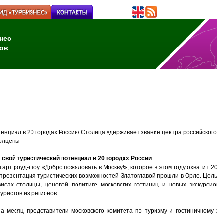
нес
ов
тенциал в 20 городах России/ Столица удерживает звание центра российского
полцены
 свой туристический потенциал в 20 городах России
тарт роуд-шоу «Добро пожаловать в Москву!», которое в этом году охватит 20
презентация туристических возможностей Златоглавой прошли в Орле. Цель 
висах столицы, ценовой политике московских гостиниц и новых экскурси
туристов из регионов.
за месяц представители московского комитета по туризму и гостиничному х