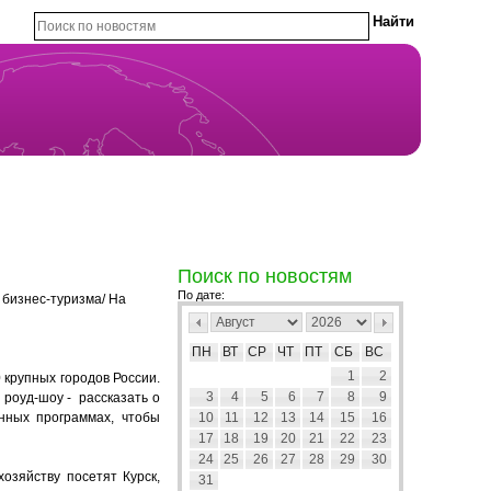
Поиск по новостям
По дате:
 бизнес-туризма/ На
ПН
ВТ
СР
ЧТ
ПТ
СБ
ВС
1
2
 крупных городов России.
3
4
5
6
7
8
9
роуд-шоу - рассказать о
онных программах, чтобы
10
11
12
13
14
15
16
17
18
19
20
21
22
23
24
25
26
27
28
29
30
озяйству посетят Курск,
31