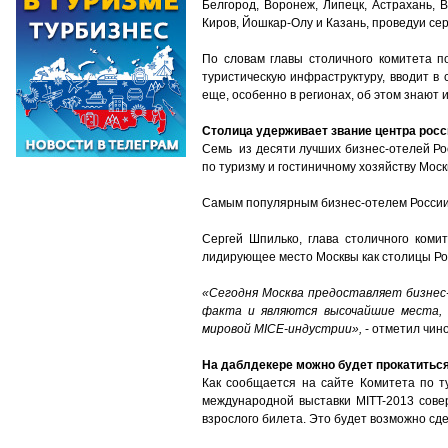
Белгород, Воронеж, Липецк, Астрахань, В
Киров, Йошкар-Олу и Казань, проведуи се
По словам главы столичного комитета п
туристическую инфраструктуру, вводит в
еще, особенно в регионах, об этом знают 
Столица удерживает звание центра росс
Семь из десяти лучших бизнес-отелей Ро
по туризму и гостиничному хозяйству Моск
Самым популярным бизнес-отелем России в
Сергей Шпилько, глава столичного комит
лидирующее место Москвы как столицы Ро
«Сегодня Москва предоставляет бизнес-
факта и являются высочайшие места,
мировой MICE-индустрии»,
- отметил чино
На даблдекере можно будет прокатитьс
Как сообщается на сайте Комитета по ту
международной выставки MITT-2013 сове
взрослого билета. Это будет возможно сдел