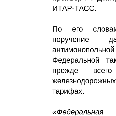
ИТАР-ТАСС.
По его словам
поручение д
антимонопо
Федеральной та
прежде все
железнодорожн
тарифах.
«Федеральная