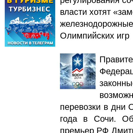
власти хотят «за
железнодорожные
Олимпийских игр
Правит
Федера
законн
возмож
перевозки в дни 
года в Сочи. Об
премьер РФ Дмитр