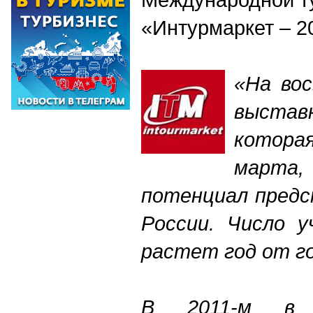
«Интурмаркет – 2
«На во
выстав
которая
марта,
потенциал предс
России. Число у
растет год от го
В 2011-м в 