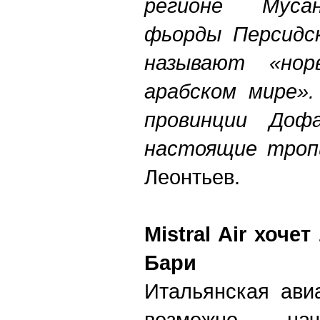
регионе Муса
фьорды Персидск
называют «нор
арабском мире».
провинции Доф
настоящие троп
Леонтьев.
Mistral Air хоче
Бари
Итальянская авиа
возможно, нач