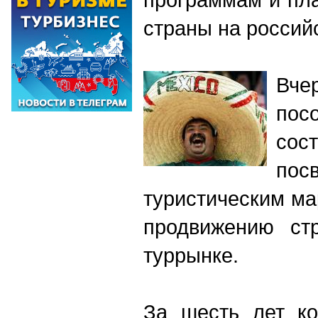
страны на россий
Вче
пос
сос
по
туристическим м
продвижению ст
туррынке.
За шесть лет ко