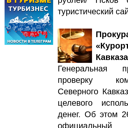
туристический с
Проку
«Кур
Кавказа
Генеральная п
проверку ко
Северного Кавка
целевого испол
денег. Об этом 
официальный