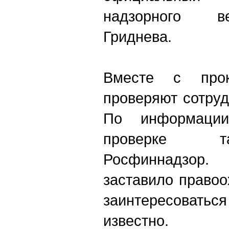
надзорного в
Гриднева.
Вместе с прок
проверяют сотру
По информации
проверке т
Росфиннадзор
заставило право
заинтересоват
известно.