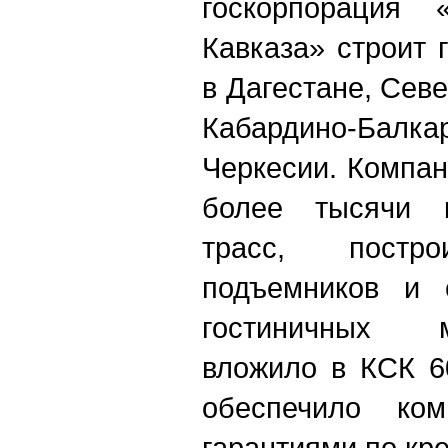
госкорпорация 
Кавказа» строит
в Дагестане, Сев
Кабардино-Балк
Черкесии. Компа
более тысячи 
трасс, пост
подъемников и 
гостиничных м
вложило в КСК 6
обеспечило ко
гарантиями по кр