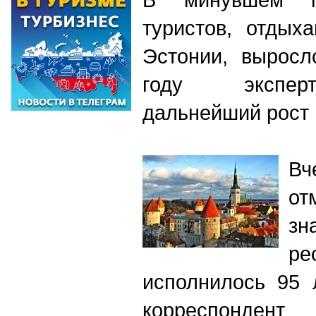
туристов, отдых
Эстонии, выросл
году экспер
дальнейший рост
В
от
зн
ре
исполнилось 95 
корреспондент 