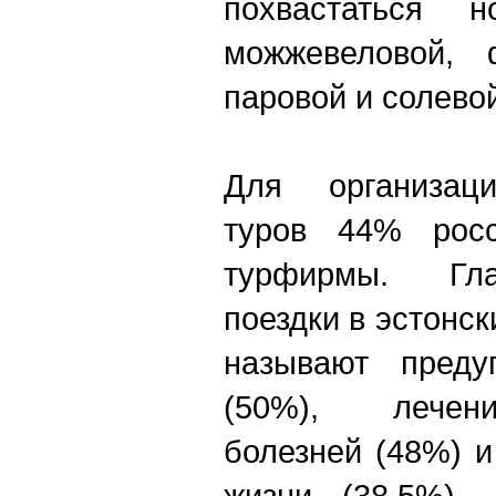
похвастаться 
можжевеловой, ф
паровой и солево
Для организаци
туров 44% рос
турфирмы. Гл
поездки в эстонс
называют преду
(50%), лечен
болезней (48%) 
жизни (38,5%).