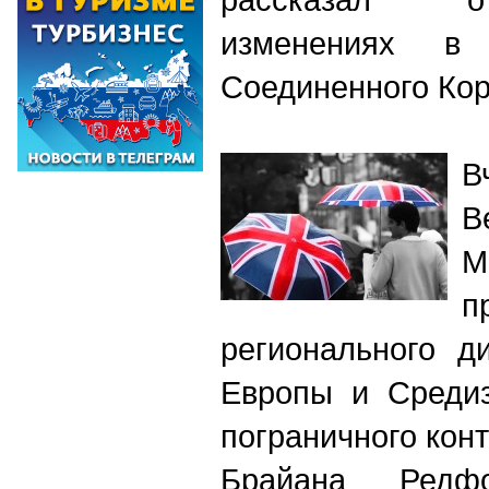
изменениях в 
Соединенного Ко
В
В
М
п
регионального д
Европы и Среди
пограничного кон
Брайана Редфо