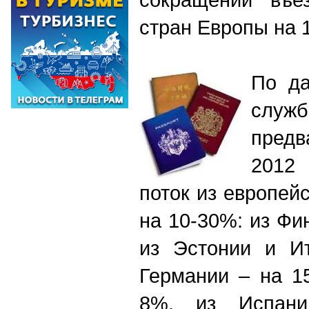
стран Европы на 
По да
слу
пред
2012 
поток из европей
на 10-30%: из Фи
из Эстонии и И
Германии – на 1
8%, из Испан