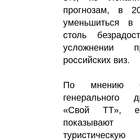
прогнозам, в 2
уменьшиться в 
столь безрадо
усложнении п
российских виз.
По мнению Се
генерального д
«Свой ТТ», ев
показывают
туристическу