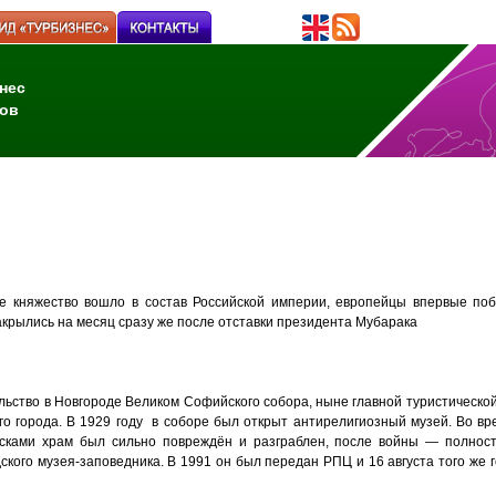
нес
ов
е княжество вошло в состав Российской империи, европейцы впервые по
закрылись на месяц сразу же после отставки президента Мубарака
льство в Новгороде Великом Софийского собора, ныне главной туристическо
го города. В 1929 году в соборе был открыт антирелигиозный музей. Во вр
сками храм был сильно повреждён и разграблен, после войны — полност
ского музея-заповедника. В 1991 он был передан РПЦ и 16 августа того же