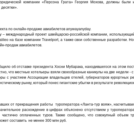
юридической компании «Персона Грата» Георгия Мохова, должны были 
 десятки».
екта по онлайн-продаже авиабилетов anywayanyday.
ay – международный проект швейцарско-российской компании, использующи
ileo на базе компании Travelport, а также свои собственные разработки. Н
айн-продаж авиабилетов.
щило об отставке президента Хосни Мубарака, находившегося на этом посту
тно, что местные хотельеры взяли своеобразные каникулы на две недели - с 
ры с участием Ассоциации владельцев отелей, губернаторов курортных р
стическому рынку, который понес гигантские убытки в результате революцио
авших от прекращения работы туроператора «Ланта-тур вояж», насчитывает 
 значительное расхождение в цифрах объяснено отсутствием у туроперато
и частично оплаченных туров. Также сообщено, что совокупный объем т
может составить не менее 300 млн руб.