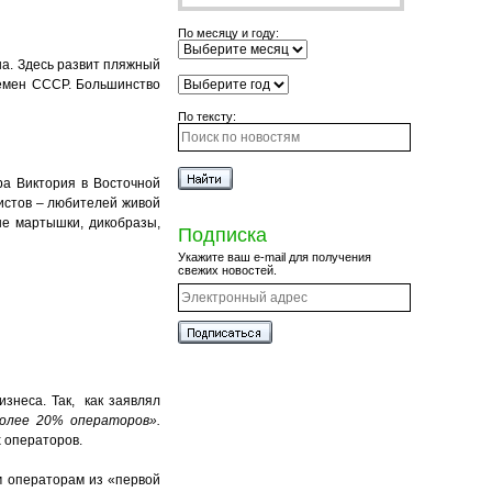
По месяцу и году:
на. Здесь развит пляжный
ремен СССР. Большинство
По тексту:
ра Виктория в Восточной
истов – любителей живой
ые мартышки, дикобразы,
Подписка
Укажите ваш e-mail для получения
свежих новостей.
знеса. Так, как заявлял
более 20% операторов».
 операторов.
м операторам из «первой