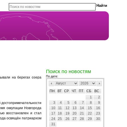
Поиск по новостям
По дате:
бывали на берегах озера
ПН
ВТ
СР
ЧТ
ПТ
СБ
ВС
1
2
3
4
5
6
7
8
9
й достопримечательности
емя оккупации Новгорода
10
11
12
13
14
15
16
ью восстановлен и стал
17
18
19
20
21
22
23
 года освящён патриархом
24
25
26
27
28
29
30
31