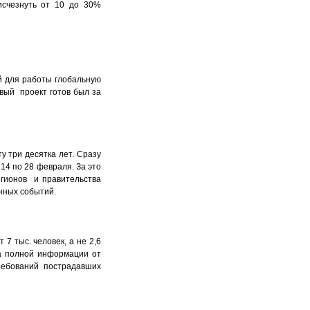
исчезнуть от 10 до 30%
й для работы глобальную
овый проект готов был за
 три десятка лет. Сразу
14 по 28 февраля. За это
егионов и правительства
нных событий.
7 тыс. человек, а не 2,6
ра полной информации от
ребований пострадавших