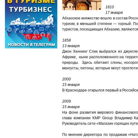
1810
17 января
Абхазское княжество вошло в состав Росс
туризм, в меньшей степени — горный. П
туристов, посещающих Абхазию, являются
1858
13 января
Джон Хеннинг Спик выбрался из джунгле
Африке, ныне расположенного на террито
природы. Здесь обитают слоны, носорог
мангусты, питоны, которые могут проглот
2000
15 января
В Краснодаре открылся первый в Российс
2009
15 января
На фоне развития мирового финансового 
глава компании KMP Group Владимир К
Руководитель сети «Магазин горящих путе
По мнению директора по продажам «Ната