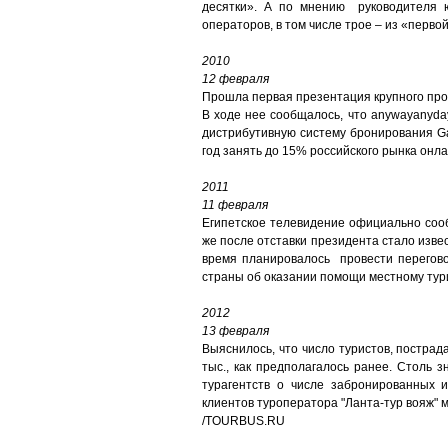
десятки». А по мнению руководителя 
операторов, в том числе трое – из «первой
2010
12 февраля
Прошла первая презентация крупного про
В ходе нее сообщалось, что anywayanyd
дистрибутивную систему бронирования Gal
год занять до 15% российского рынка онл
2011
11 февраля
Египетское телевидение официально сооб
же после отставки президента стало извес
время планировалось провести перегово
страны об оказании помощи местному тури
2012
13 февраля
Выяснилось, что число туристов, пострад
тыс., как предполагалось ранее. Столь
турагентств о числе забронированных 
клиентов туроператора "Ланта-тур вояж" 
/TOURBUS.RU