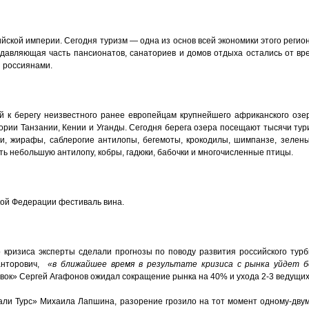
ийской империи. Сегодня туризм — одна из основ всей экономики этого регио
одавляющая часть пансионатов, санаториев и домов отдыха остались от в
 россиянами.
й к берегу неизвестного ранее европейцам крупнейшего африканского озе
рии Танзании, Кении и Уганды. Сегодня берега озера посещают тысячи тур
и, жирафы, саблерогие антилопы, бегемоты, крокодилы, шимпанзе, зелен
ить небольшую антилопу, кобры, гадюки, бабочки и многочисленные птицы.
кой Федерации фестиваль вина.
кризиса эксперты сделали прогнозы по поводу развития российского турби
анторович,
«в ближайшее время в результате кризиса с рынка уйдет 
вок» Сергей Агафонов ожидал сокращение рынка на 40% и ухода 2-3 ведущих
ли Турс» Михаила Лапшина, разорение грозило на тот момент одному-дву