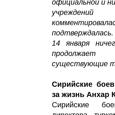
официальной и н
учреждений
комментир
подтверждалась.
14 января ниче
продолжае
существующие т
Сирийские боев
за жизнь Анхар 
Сирийские бо
директора турко