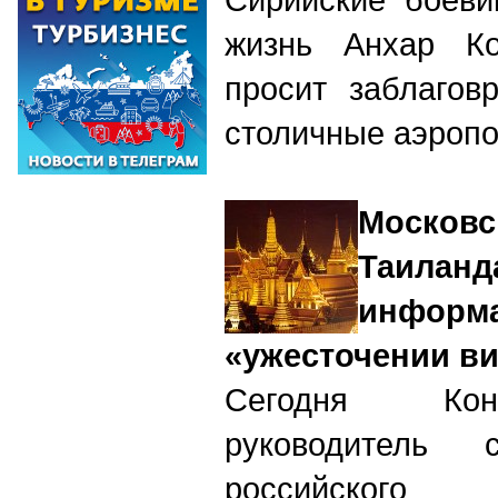
жизнь Анхар Ко
просит заблагов
столичные аэроп
Моско
Таила
инф
«ужесточении в
Сегодня Кон
руководитель 
российского п