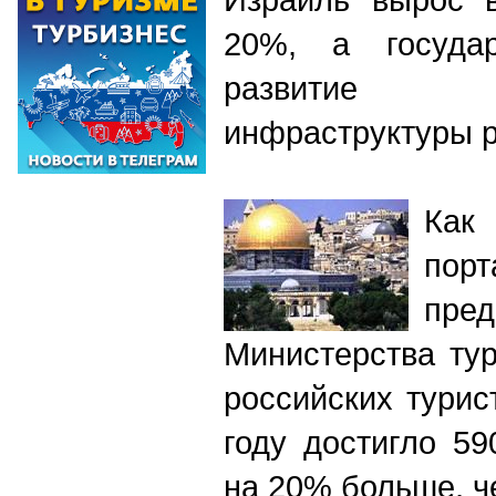
20%, а госуда
развитие т
инфраструктуры 
Как
пор
пред
Министерства ту
российских турис
году достигло 59
на 20% больше, че