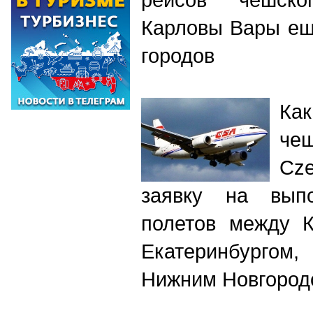
Карловы Вары ещ
городов
Ка
че
Cz
заявку на выпо
полетов между 
Екатеринбургом,
Нижним Новгород