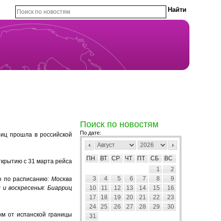
Поиск по новостям
По дате:
риц прошла в российской
ПН
ВТ
СР
ЧТ
ПТ
СБ
ВС
ткрытию с 31 марта рейса
1
2
3
4
5
6
7
8
9
о по расписанию:
Москва
 и воскресенья: Биарриц
10
11
12
13
14
15
16
17
18
19
20
21
22
23
24
25
26
27
28
29
30
км от испанской границы
31