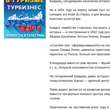
Биарриц, сегодняшнее население которого
Но в 1854 году на берегу залива был по
(сегодня это Hotel du Palais), и для воше
поистине золотой век.
Каждое семейство старалось построить в
которых — и построенная в 1892 году рус
Фёдора Шаляпина, Антона Чехова, Владим
«Сегодня это сформировавшийся на стык
сказал Оливье Лепин, директор туристиче
туристы из России, больше них приезжа
В Биаррице имеется семь музеев — Музей 
и т. д., большой популярностью пользуетс
Но сегодняшний Биарриц, девиз которого 
талассотерапия. Курорт — крупный центр 
Также акцент делается на развитии дело
имеется три крупных конгресс-центра обще
тысячи.
Практически на протяжении всего года 