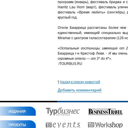
программ (январь), фестиваль бриджа и с
Harritz Lau Horri (март), фестиваль улич
фестиваль «Время любить» (сентябрь), ро
круглый год.
Отели Биаррица рассчитаны более чем н
единственный, имеющий специально выде
Miramar с центром талассотерапии (126 но
«
Остальные гостиницы, имеющие от 20
Биаррица г-н Кристоф Леви. -
И мы очень
скромные отели — от 3* до 4*».
/TOURBUS.RU
Назад к списку новостей
Добавить комментарий