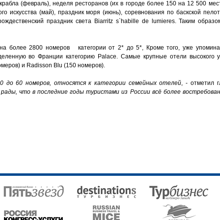
крабла (февраль), неделя ресторанов (их в городе более 150 на 12 500 мест
ного искусства (май), праздник моря (июнь), соревнования по баскской пелот
ждественский праздник света Вiarritz s`habille de lumieres. Таким образ
а более 2800 номеров категории от 2* до 5*, Кроме того, уже упоминав
ленную во Франции категорию Palace. Самые крупные отели высокого уров
меров) и Radisson Blu (150 номеров).
 до 60 номеров, относятся к категории семейных отелей
, - отметил 
 рады, что в последние годы туристами из России всё более востребов