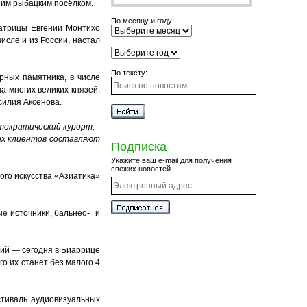
шим рыбацким посёлком.
По месяцу и году:
ратрицы Евгении Монтихо
числе и из России, настал
По тексту:
рных памятника, в числе
а многих великих князей,
силия Аксёнова.
тократический курорт, -
их клиентов составляют
Подписка
Укажите ваш e-mail для получения
свежих новостей.
ого искусства «Азиатика»
ые источники, бальнео- и
тий — сегодня в Биаррице
о их станет без малого 4
стиваль аудиовизуальных