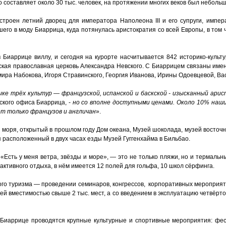
 составляет около 30 тыс. человек, на протяжении многих веков был неболь
строен летний дворец для императора Наполеона III и его супруги, импе
дшего в моду Биаррица, куда потянулась аристократия со всей Европы, в том 
 Биаррице виллу, и сегодня на курорте насчитывается 842 историко-культу
ская православная церковь Александра Невского. С Биаррицем связаны имен
ира Набокова, Игоря Стравинского, Георгия Иванова, Ирины Одоевцевой, Ва
е трёх культур — французской, испанской и баскской - изысканный арис
ского офиса Биаррица, -
но со вполне доступными ценами. Около 10% наш
ет только французов и англичан
».
моря, открытый в прошлом году Дом океана, Музей шоколада, музей восточн
я расположенный в двух часах езды Музей Гуггенхайма в Бильбао.
«Есть у меня ветра, звёзды и море», — это не только пляжи, но и термальн
активного отдыха, в нём имеется 12 полей для гольфа, 10 школ сёрфинга.
вого туризма — проведении семинаров, конгрессов, корпоративных мероприя
й вместимостью свыше 2 тыс. мест, а со введением в эксплуатацию четвёртог
в Биаррице проводятся крупные культурные и спортивные мероприятия: фе