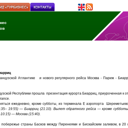
нес
ов
иарриц
анцузской Атлантике и нового регулярного рейса Москва - Париж - Биар
цузской Республики прошла презентация курорта Биарриц, приуроченная к о
rance.
няться ежедневно, кроме субботы, из терминала Е аэропорта Шереметьев
8:35– 19:55) — Биарриц (21:10). Вылет обратного рейса — кроме субботы
-10:15) — Москва (15:40).
побережье страны Басков между Пиренеями и Бискайским заливом, в 20 