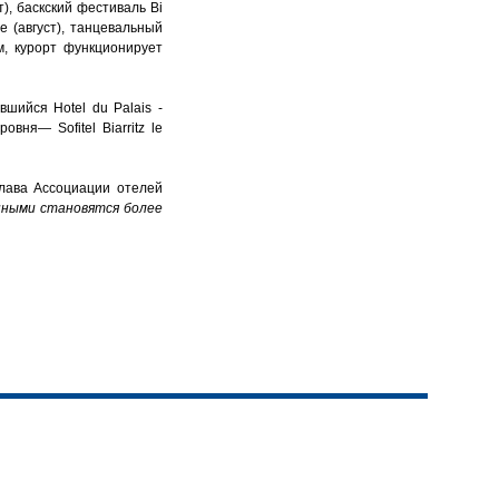
), баскский фестиваль Bi
е (август), танцевальный
ом, курорт функционирует
шийся Hotel du Palais -
ня— Sofitel Biarritz le
глава Ассоциации отелей
анными становятся более