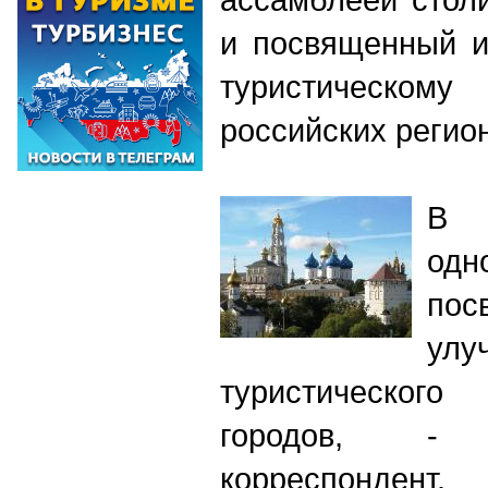
и посвященный и
туристическ
российских регио
В 
одн
пос
улу
туристического
городов, -
корреспондент.