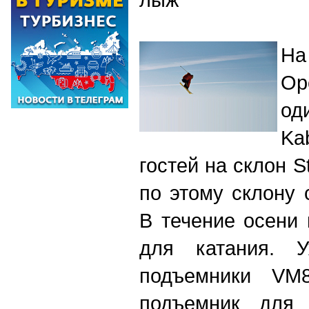
На
Ор
о
Ka
гостей на склон S
по этому склону 
В течение осени 
для катания. 
подъемники V
подъемник для 