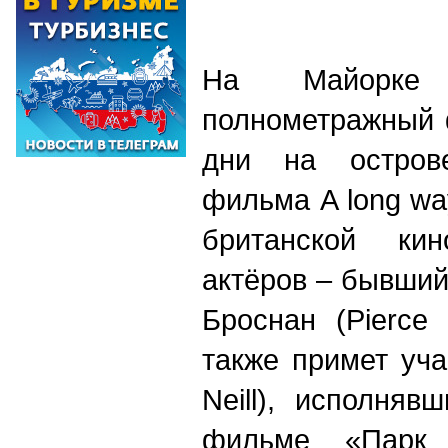
На Майорке
полнометражный 
дни на остров
фильма A long wa
британской ки
актёров – бывши
Броснан (Pierce
также примет уч
Neill), исполня
фильме «Парк 