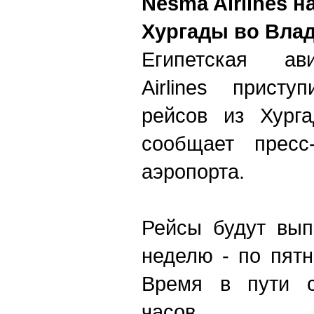
N
esma Airlines 
Хургады во Вла
Египетская ав
Airlines прист
рейсов из Хурга
сообщает пресс-
аэропорта.
Рейсы будут вып
неделю - по пятн
Время в пути с
часов.