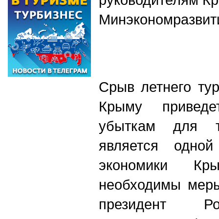
Минэкономразвит
Срыв летнего тур
Крыму приведе
убыткам для ту
является одно
экономики Кр
необходимы меры
президент Ро