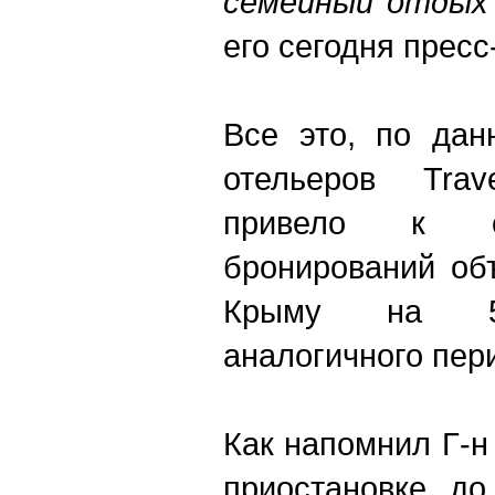
семейный отдых
его сегодня пресс
Все это, по да
отельеров Trav
привело к с
бронирований об
Крыму на 58
аналогичного пер
Как напомнил Г-н
приостановке до