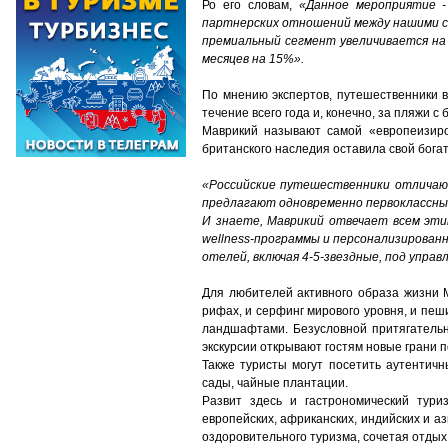
Ро его словам,
«Данное мероприятие -
партнерских отношений между нашими с
премиальный сегмент увеличивается на
месяцев на 15%».
По мнению экспертов, путешественники 
течение всего года и, конечно, за пляжи с
Маврикий называют самой «европеизиров
британского наследия оставила свой богат
«Российские путешественники отличаю
предлагают одновременно первоклассны
И знаете, Маврикий отвечает всем эти
wellness-программы и персонализирован
отелей, включая 4-5-звездные, под упра
Для любителей активного образа жизни 
рифах, и серфинг мирового уровня, и пе
ландшафтами. Безусловной притягательн
экскурсии открывают гостям новые грани 
Также туристы могут посетить аутентичн
сады, чайные плантации.
Развит здесь и гастрономический тури
европейских, африканских, индийских и а
оздоровительного туризма, сочетая отдых