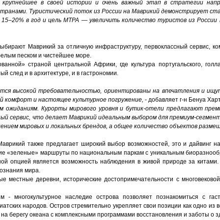
 крупнейшее в своей истории и очень важный этап в стратегии напр
транами. Туристический поток из России на Маврикий демонстрирует ста
 15–20% в год и цель MTPA — увеличить количество туристов из России 
выбирают Маврикий за отличную инфраструктуру, первоклассный сервис, к
 белым песком и чистейшее море.
анной» страной центральной Африки, где культура португальского, голла
ый след и в архитектуре, и в гастрономии.
тся высокой требовательностью, ориентированы на впечатления и ищу
й комфорт и настоящее культурное погружение,
- добавляет г-н Бенуа Харт
м ожиданиям. Курорты мирового уровня и бутик-отели предлагают прем
ный сервис, что делает Маврикий идеальным выбором для премиум-сегмент
влением мировых и локальных брендов, а общее количество объектов размещ
Маврикий также предлагает широкий выбор возможностей, это и дайвинг н
шие «зеленые» маршруты по национальным паркам с уникальным биоразнооб
ой опцией является возможность наблюдения в живой природе за китами
познания мира.
ые местные деревни, исторические достопримечательности с многовековой
зм - многокультурное наследие острова позволяет познакомиться с гаст
зиатских народов. Остров стремительно укрепляет свои позиции как одно из
 на берегу океана с комплексными программами восстановления и заботы о з