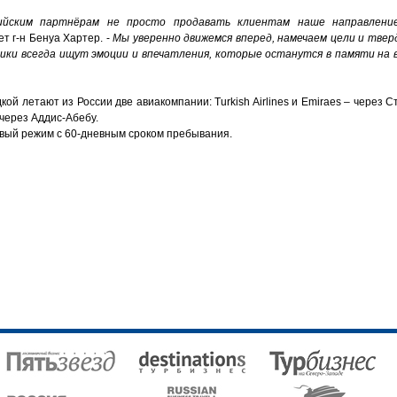
ийским партнёрам не просто продавать клиентам наше направлени
т г-н Бенуа Хартер. -
Мы уверенно движемся вперед, намечаем цели и тве
ики всегда ищут эмоции и впечатления, которые останутся в памяти на 
ой летают из России две авиакомпании: Turkish Airlines и Emiraes – через С
 через Аддис-Абебу.
овый режим с 60-дневным сроком пребывания.