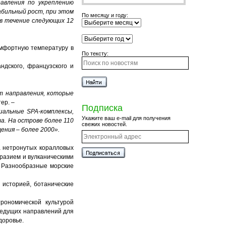
авления по укреплению
бильный рост, при этом
По месяцу и году:
в течение следующих 12
омфортную температуру в
По тексту:
ндского, французского и
т направления, которые
ер. –
Подписка
иальные SPA-комплексы,
Укажите ваш e-mail для получения
а. На острове более 110
свежих новостей.
ения – более 2000».
а нетронутых коралловых
разием и вулканическими
. Разнообразные морские
 историей, ботанические
рономической культурой
 ведущих направлений для
доровье.