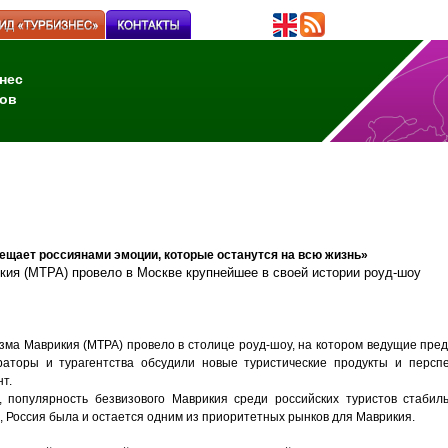
нес
ов
ещает россиянами эмоции, которые останутся на всю жизнь»
икия (MTPA) провело в
Москве крупнейшее в своей истории
роуд-шоу
изма Маврикия (MTPA) провело в столице роуд-шоу, на котором ведущие пре
аторы и турагентства обсудили новые туристические продукты и перспе
т.
 популярность безвизового Маврикия среди российских туристов стабил
), Россия была и остается одним из приоритетных рынков для Маврикия.