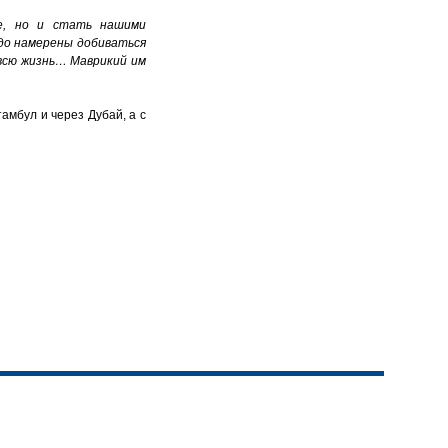
е, но и стать нашими
рдо намерены добиваться
всю жизнь… Маврикий им
тамбул и через Дубай, а с