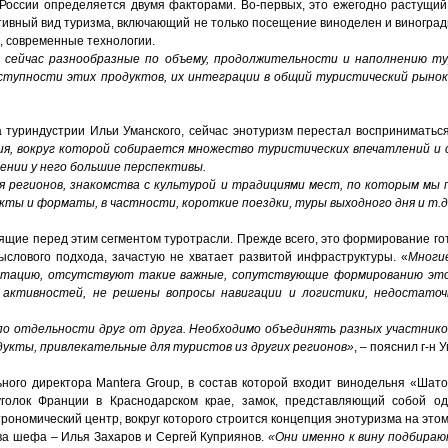
России определяется двумя факторами. Во-первых, это ежегодно растущий 
ативный вид туризма, включающий не только посещение виноделен и виноградн
о, современные технологии.
 сейчас разнообразные по объему, продолжительности и наполнению ту
оступности этих продуктов, их интеграции в общий туристический рыно
 туриндустрии Ильи Уманского, сейчас энотуризм перестал восприниматься
ия, вокруг которой собирается множество туристических впечатлений и 
ении у него большие перспективы.
я регионов, знакомства с культурой и традициями мест, по которым мы
ты и форматы, в частности, короткие поездки, туры выходного дня и т.д
ящие перед этим сегментом туротрасли. Прежде всего, это формирование го
ыслового подхода, зачастую не хватает развитой инфраструктуры. «
Многие
стацию, отсутствуют такие важные, сопутствующие формированию это
я активностей, не решены вопросы навигации и логистики, недостат
по отдельности друг от друга. Необходимо объединять разных участнико
дукты, привлекательные для туристов из других регионов»
, – пояснил г-н 
ного директора Mantera Group, в состав которой входит винодельня «Шато
голок Франции в Краснодарском крае, замок, представляющий собой о
трономический центр, вокруг которого строится концепция энотуризма на этом
ва шефа – Илья Захаров и Сергей Куприянов.
«Они именно к вину подбираю