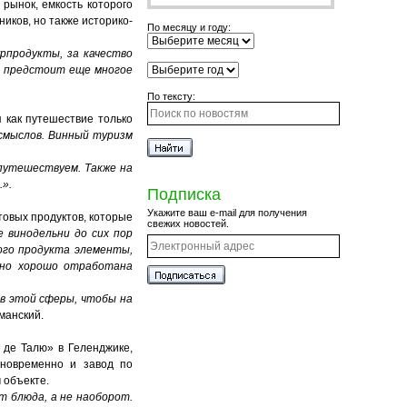
рынок, емкость которого
иков, но также историко-
По месяцу и году:
рпродукты, за качество
к предстоит еще многое
По тексту:
 как путешествие только
смыслов. Винный туризм
 путешествуем. Также на
.».
Подписка
Укажите ваш e-mail для получения
товых продуктов, которые
свежих новостей.
 винодельни до сих пор
го продукта элементы,
очно хорошо отработана
в этой сферы, чтобы на
Уманский.
 де Талю» в Геленджике,
дновременно и завод по
 объекте.
т блюда, а не наоборот.