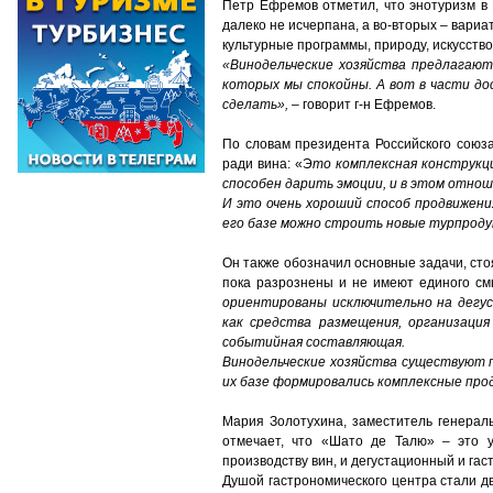
Петр Ефремов отметил, что энотуризм в 
далеко не исчерпана, а во-вторых – вари
культурные программы, природу, искусств
«Винодельческие хозяйства предлагают
которых мы спокойны. А вот в части д
сделать»,
– говорит г-н Ефремов.
По словам президента Российского союза
ради вина: «Э
то комплексная конструкц
способен дарить эмоции, и в этом отнош
И это очень хороший способ продвижени
его базе можно строить новые турпродук
Он также обозначил основные задачи, сто
пока разрознены и не имеют единого см
ориентированы исключительно на дегу
как средства размещения, организаци
событийная составляющая.
Винодельческие хозяйства существуют 
их базе формировались комплексные про
Мария Золотухина, заместитель генераль
отмечает, что «Шато де Талю» – это у
производству вин, и дегустационный и гас
Душой гастрономического центра стали д