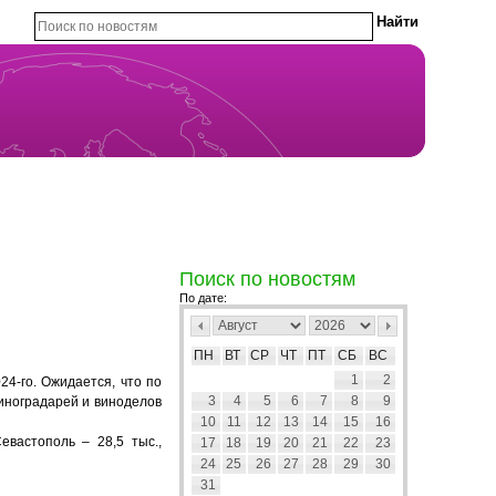
Поиск по новостям
По дате:
ПН
ВТ
СР
ЧТ
ПТ
СБ
ВС
1
2
24-го. Ожидается, что по
3
4
5
6
7
8
9
виноградарей и виноделов
10
11
12
13
14
15
16
евастополь – 28,5 тыс.,
17
18
19
20
21
22
23
24
25
26
27
28
29
30
31