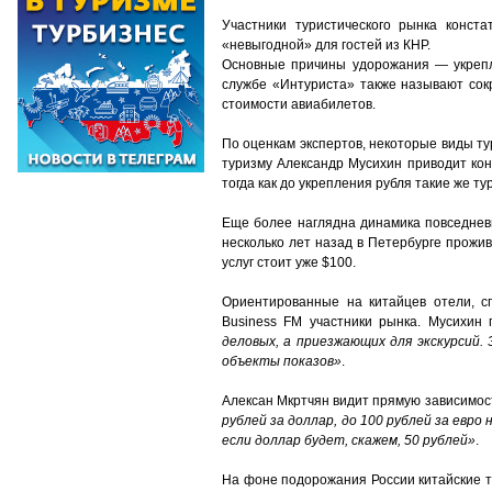
Участники туристического рынка конст
«невыгодной» для гостей из КНР.
Основные причины удорожания — укрепл
службе «Интуриста» также называют сок
стоимости авиабилетов.
По оценкам экспертов, некоторые виды т
туризму Александр Мусихин приводит кон
тогда как до укрепления рубля такие же т
Еще более наглядна динамика повседневн
несколько лет назад в Петербурге прожив
услуг стоит уже $100.
Ориентированные на китайцев отели, с
Business FM участники рынка. Мусихин
деловых, а приезжающих для экскурсий.
объекты показов»
.
Алексан Мкртчян видит прямую зависимост
рублей за доллар, до 100 рублей за евр
если доллар будет, скажем, 50 рублей»
.
На фоне подорожания России китайские т