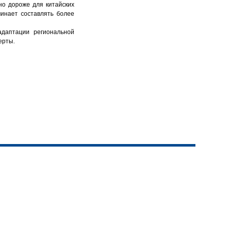
но дороже для китайских
чинает составлять более
адаптации региональной
ерты.