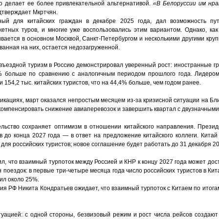
о делает ее более привлекательной альтернативой.
«В Белоруссии им нра
дтверждает Мкртчян.
ый для китайских граждан в декабре 2025 года, дал возможность пу
кетных туров, и многие уже воспользовались этим вариантом. Однако, ка
ивается в основном Москвой, Санкт-Петербургом и несколькими другими круп
анная на них, остается недозагруженной.
, въездной туризм в Россию демонстрировал уверенный рост: иностранные г
,1% больше по сравнению с аналогичным периодом прошлого года. Лидером
 154,2 тыс. китайских туристов, что на 44,4% больше, чем годом ранее.
ликациях, март оказался непростым месяцем из-за кризисной ситуации на Бл
омпенсировать снижение авиаперевозок и завершить квартал с двузначными
ельство сохраняет оптимизм в отношении китайского направления. Прези
 до конца 2027 года — в ответ на предложение китайского коллеги. Кита
для российских туристов; новое соглашение будет работать до 31 декабря 20
 что взаимный турпоток между Россией и КНР к концу 2027 года может дост
 поездок: в первые три-четыре месяца года число российских туристов в Кит
вил около 25%.
 РФ Никита Кондратьев ожидает, что взаимный турпоток с Китаем по итогам
туацией: с одной стороны, безвизовый режим и рост числа рейсов создают