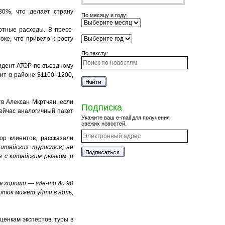
30%, что делает страну
По месяцу и году:
тные расходы. В пресс-
ке, что привело к росту
По тексту:
идент АТОР по въездному
ит в районе $1100–1200,
в Алексан Мкртчян, если
Подписка
сейчас аналогичный пакет
Укажите ваш e-mail для получения
свежих новостей.
р клиентов, рассказали
китайских туристов, не
е с китайским рынком, и
ся хорошо — где-то до 90
Поток может уйти в ноль,
енкам экспертов, туры в