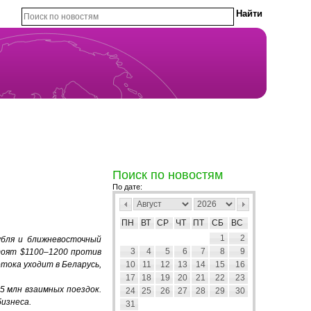
Поиск по новостям
По дате:
ПН
ВТ
СР
ЧТ
ПТ
СБ
ВС
1
2
убля и ближневосточный
3
4
5
6
7
8
9
тоят $1100–1200 против
тока уходит в Беларусь,
10
11
12
13
14
15
16
17
18
19
20
21
22
23
5 млн взаимных поездок.
24
25
26
27
28
29
30
бизнеса.
31