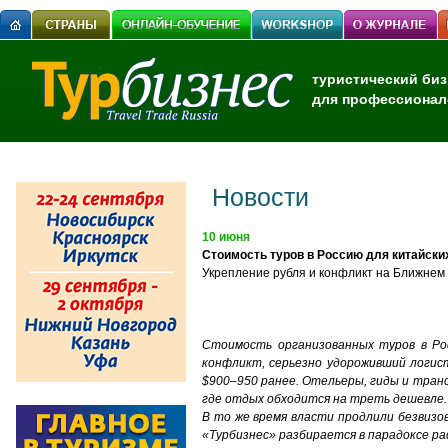
туристический биз
для профессионал
Новости
10 июня
Cтоимость туров в Россию для китайски
Укрепление рубля и конфликт на Ближнем
Стоимость организованных туров в Ро
конфликт, серьезно удороживший логис
$900–950 ранее. Отельеры, гиды и тран
где отдых обходится на треть дешевле.
В то же время власти продлили безвизов
«Турбизнес» разбирается в парадоксе ра