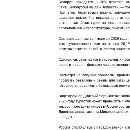
Беларусь обходятся на 30% дешевле, чт
цена. Белоруссия на 30% дешевле»
, — по
При этом безвизовый режим, запущенн
самостоятельно, без покупки дорогих па
интерес китайских туристов пока огранич
региональная инфраструктура, ориентиров
Согласно данным за I квартал 2026 года
тыс. туристических визитов, что на 28
визитов остается Китай: в Россию приехали
Однако, как отмечается в отраслевых пуб
спрос в январе—феврале лишь позволил к
Несмотря на текущие проблемы, правит
продлить безвизовый режим для китайцев
готовность продолжить безвизовый режим 
Вице-премьер Дмитрий Чернышенко заявил,
2026 году турпоток может превысить 4 млн
как рост поездок китайцев в Россию соста
Директор департамента Минэкономразвития
поездок.
Россия столкнулась с парадоксальной си