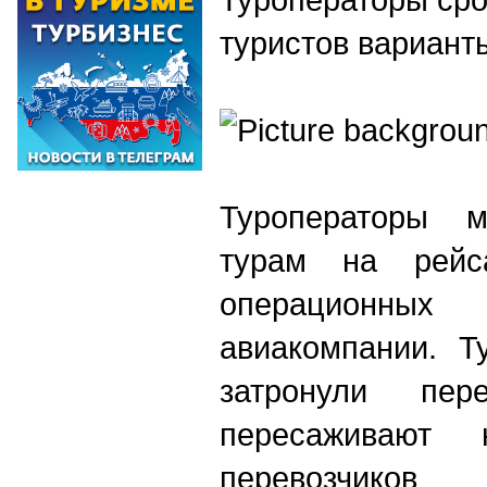
туристов вариант
Туроператоры 
турам на рейс
операционн
авиакомпании. Т
затронули пе
пересаживают
перевозчико