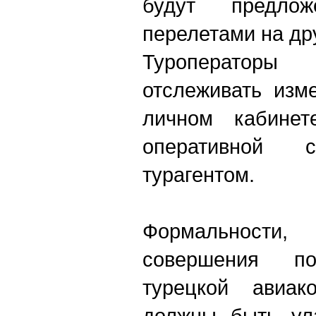
будут предло
перелетами на др
Туроперато
отслеживать изм
личном кабинет
оперативной
турагентом.
Формальности,
совершения п
турецкой авиак
должны быть ул