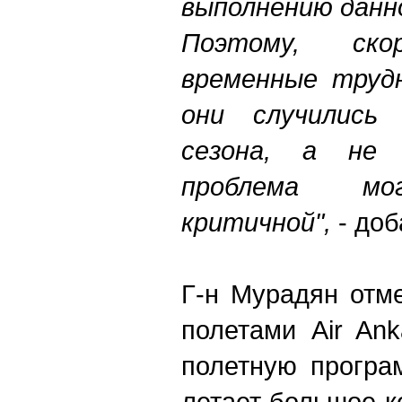
выполнению данн
Поэтому, ск
временные трудн
они случились
сезона, а не 
проблема м
критичной",
- доб
Г-н Мурадян отм
полетами Air An
полетную програ
летает большое к