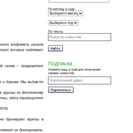
По месяцу и году:
По тексту:
чного конфликта, начали
опрос которых публикуют
Подписка
ий залив – традиционно
Укажите ваш e-mail для получения
свежих новостей.
е и дороже. Мы видим по
е круизы по Восточному
лоны, здесь традиционно
е RTN.
 но бронируют круизы в
должают их бронировать.