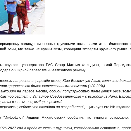
Персидскому заливу, отмененных круизными компаниями из-за ближневосто
ой Азии, где также не нужны визы, сообщили эксперты круизного рынка, 
та круизов туроператора PAC Group Михаил Фельдман, зимой Персидск
годаря обширной перевозке и безвизовому режиму.
визовые направления, прежде всего, Юго-Восточную Азию, хотя это дальш
ения прирастают более естественными темпами (+20-30%).
выходит на первое место, особой популярностью пользуются безвизовы
быстро растет и Западное Средиземноморье – с выходом из Рима, Барсе
но их очень много, выбор огромный.
перевозки, сейчас это отходит на второй план"
, - цитирует его btb-издани
ра "Инфофлот" Андрей Михайловский сообщил, что туристы осторожно,
 2026-2027 год в продаже есть и туристы, хотя довольно осторожно, про