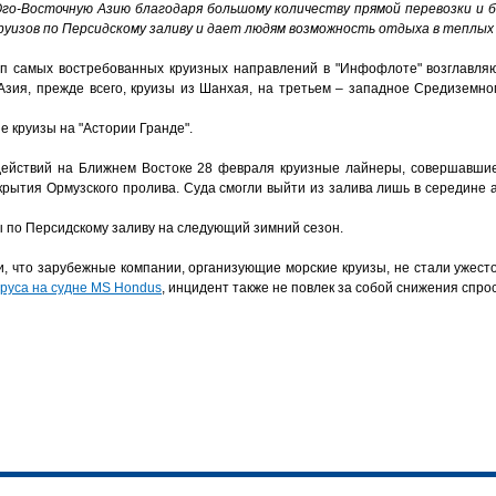
го-Восточную Азию благодаря большому количеству прямой перевозки и б
уизов по Персидскому заливу и дает людям возможность отдыха в теплых 
топ самых востребованных круизных направлений в "Инфофлоте" возглавля
Азия, прежде всего, круизы из Шанхая, на третьем – западное Средиземн
е круизы на "Астории Гранде".
действий на Ближнем Востоке 28 февраля круизные лайнеры, совершавши
рекрытия Ормузского пролива. Суда смогли выйти из залива лишь в середине
ы по Персидскому заливу на следующий зимний сезон.
и, что зарубежные компании, организующие морские круизы, не стали ужест
руса на судне MS Hondus
, инцидент также не повлек за собой снижения спрос