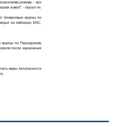
езвизовому режиму – все
краях зимой"
, - сказал он.
ют безвизовые круизы по
оморье на лайнерах MSC,
е круизы по Персидскому
 апреля после заключения
очать меры безопасности
а,.