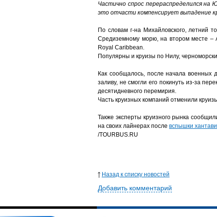
Частично спрос перераспределился на Ю
это отчасти компенсирует выпадение кр
По словам г-на Михайловского, летний 
Средиземному морю, на втором месте – 
Royal Caribbean.
Популярны и круизы по Нилу, черноморски
Как сообщалось, после начала военных 
заливу, не смогли его покинуть из-за пе
десятидневного перемирия.
Часть круизных компаний отменили круиз
Также эксперты круизного рынка сообщил
на своих лайнерах после
вспышки хантави
/TOURBUS.RU
Назад к списку новостей
Добавить комментарий