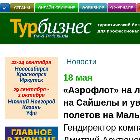
туристический биз
для профессионал
Новости
18 мая
«Аэрофлот» на л
на Сайшелы и у
полетов на Мал
Гендиректор ком
Дмитрий Арутюнов