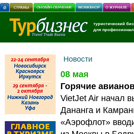
туристический биз
для профессионал
Новости
08 мая
Горячие авиано
VietJet Air начал
Дананга и Камран
«Аэрофлот» ввод
из Москвы в Бодр