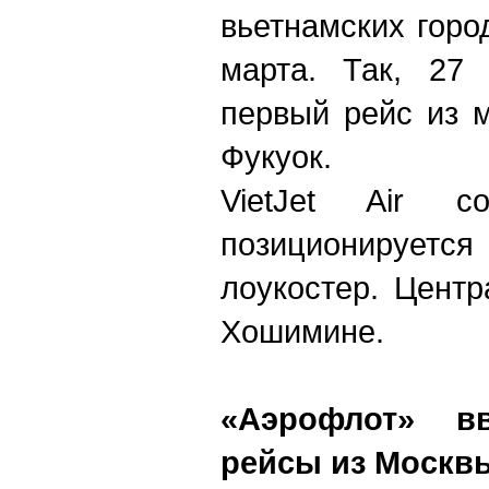
вьетнамских горо
марта. Так, 27
первый рейс из 
Фукуок.
VietJet Air 
позиционируетс
лоукостер. Цент
Хошимине.
«Аэрофлот» в
рейсы из Москв