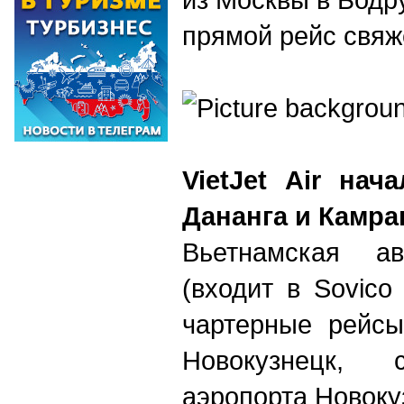
прямой рейс свяж
VietJet Air на
Дананга и Камра
Вьетнамская ав
(входит в Sovico
чартерные рейсы
Новокузнецк, 
аэропорта Новоку