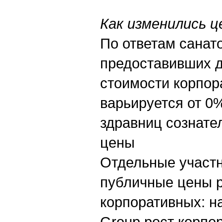
Как изменились ц
По ответам санат
предоставивших д
стоимости корпор
варьируется от 0
здравниц сознате
цены
Отдельные участн
публичные цены р
корпоративных: н
Group рост корпо