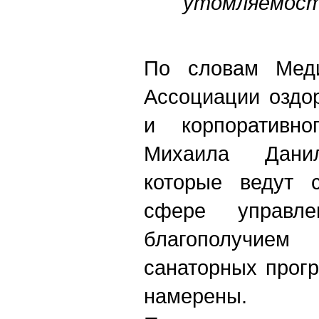
утомляемост
По словам Меди
Ассоциации оздо
и корпоративно
Михаила Данил
которые ведут 
сфере управл
благополучием
санаторных прог
намерены.