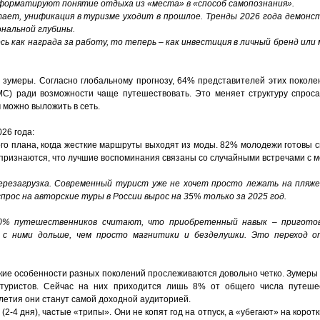
еформатируют понятие отдыха из «места» в «способ самопознания».
отает, унификация в туризме уходит в прошлое. Тренды 2026 года демон
ональной глубины.
 как награда за работу, то теперь – как инвестиция в личный бренд или
зумеры. Согласно глобальному прогнозу, 64% представителей этих поколе
МС) ради возможности чаще путешествовать. Это меняет структуру спроса
 можно выложить в сеть.
26 года:
го плана, когда жесткие маршруты выходят из моды. 82% молодежи готовы с
признаются, что лучшие воспоминания связаны со случайными встречами с 
резагрузка. Современный турист уже не хочет просто лежать на пляж
прос на авторские туры в России вырос на 35% только за 2025 год.
80% путешественников считают, что приобретенный навык – приготов
я с ними дольше, чем просто магнитики и безделушки. Это переход 
ские особенности разных поколений прослеживаются довольно четко. Зумеры
туристов. Сейчас на них приходится лишь 8% от общего числа путешес
летия они станут самой доходной аудиторией.
-4 дня), частые «трипы». Они не копят год на отпуск, а «убегают» на коротк