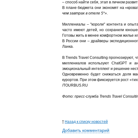
– способ найти себя, этап в личном развит
В плане бюджета они экономят на «кроват
чем завтрак в отеле 5*».
Миллениалы – "короли" контента и опыта
часто имеют детей, но сохранили юноше
Готовы жить в менее комфортном жилье ил
В России они – драйверы экспедиционног
Ланка.
В Trends Travel Consulting прогнозируют,
миллениалов используют ChatGPT и ан
эмоциональный интеллект и решение нес
Одновременно будет снижаться доля мас
курортов. При этом фиксируется рост «ти
/TOURBUS.RU
Фото: пресс-служба
Trends Travel Consulti
Назад к списку новостей
Добавить комментарий