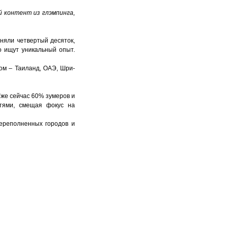
 контент из глэмпинга,
няли четвертый десяток,
о ищут уникальный опыт.
ом – Таиланд, ОАЭ, Шри-
Уже сейчас 60% зумеров и
етями, смещая фокус на
переполненных городов и