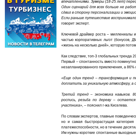
впечатлениями. Зумеры (18-25 лет) пер
Один сценарий для всех больше не раб
сдвиг в сторону персонализации и эмоци
Если раньше путешествие воспринималось
говорит эксперт.
Ключевой драйвер роста – миллениалы и 
частью корпоративных льгот (бонусов, Д
«жизнь на несколько дней», которую потом
Как следствие, топ-3 глобальных тренда 20
Первый – спонтанность вместо поминутно
незапланированного приключения, а 86% 
«Еще один тренд – трансформация и пе
доплатить за уникальную атмосферу, а с
Третий тренд – экономика навыков. 
роспись, резьба по дереву – остаетс
участника»,
– пояснил г-жа Киселева.
По словам экспертов, главные поведенче
но и самая быстрорастущая категория 
платежеспособности, но в течение десяти
Им нужны короткие спонтанные выходные (2