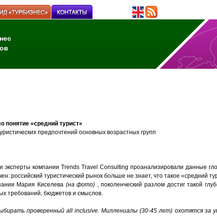
нес
ов
зло понятие «средний турист»
уристических предпочтений основных возрастных групп
ии эксперты компании Trends Travel Consulting проанализировали данные г
ен: российский туристический рынок больше не знает, что такое «средний ту
пании Мария Киселева
(на фото)
, поколенческий разлом достиг такой глу
ых требований, бюджетов и смыслов.
ыбирать проверенный all inclusive. Миллениалы (30-45 лет) охотятся за