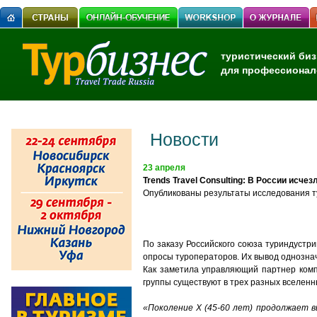
туристический биз
для профессионал
Новости
23 апреля
Trends Travel Consulting: В России исче
Опубликованы результаты исследования т
По заказу Российского союза туриндустр
опросы туроператоров. Их вывод однознач
Как заметила управляющий партнер ком
группы существуют в трех разных вселенн
«Поколение X (45-60 лет) продолжает в