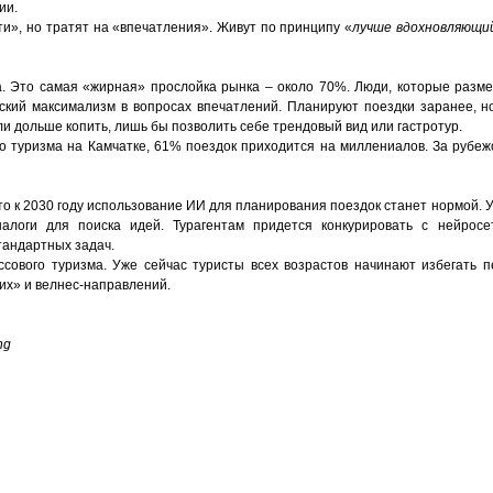
ии.
и», но тратят на «впечатления». Живут по принципу «
лучше вдохновляющий
. Это самая «жирная» прослойка рынка – около 70%. Люди, которые разме
ский максимализм в вопросах впечатлений. Планируют поездки заранее, н
и дольше копить, лишь бы позволить себе трендовый вид или гастротур.
о туризма на Камчатке, 61% поездок приходится на миллениалов. За рубеж
 что к 2030 году использование ИИ для планирования поездок станет нормой. 
алоги для поиска идей. Турагентам придется конкурировать с нейрос
тандартных задач.
сового туризма. Уже сейчас туристы всех возрастов начинают избегать 
хих» и велнес-направлений.
ng