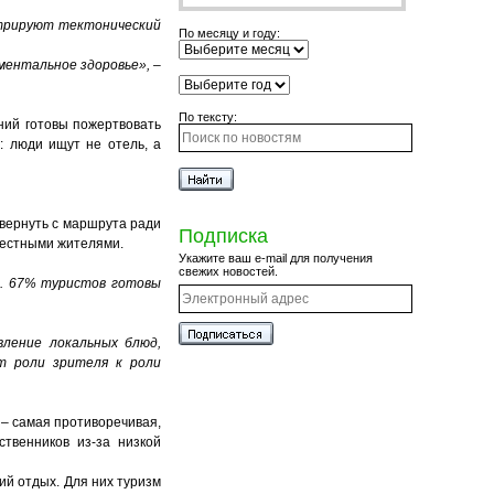
стрируют тектонический
По месяцу и году:
 ментальное здоровье»,
–
По тексту:
ний готовы пожертвовать
: люди ищут не отель, а
вернуть с маршрута ради
Подписка
местными жителями.
Укажите ваш e-mail для получения
свежих новостей.
е. 67% туристов готовы
ление локальных блюд,
от роли зрителя к роли
 – самая противоречивая,
твенников из-за низкой
ий отдых. Для них туризм