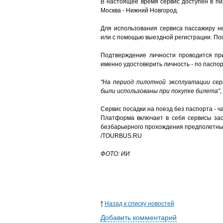
В настоящее время сервис доступен в пи
Москва - Нижний Новгород.
Для использования сервиса пассажиру н
или с помощью выездной регистрации. Пос
Подтверждение личности проводится при
именно удостоверить личность - по паспо
"На период пилотной эксплуатации сер
были использованы при покупке билета"
,
Сервис посадки на поезд без паспорта - 
Платформа включает в себя сервисы зас
безбарьерного прохождения предполетных
/TOURBUS.RU
ФОТО: ИИ
Назад к списку новостей
Добавить комментарий