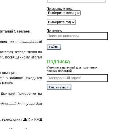
По месяцу и году:
По тексту:
 Виталий Савельев.
орт, но и авиационный
ачнется эксперимент по
24", посвященному итогам
Подписка
Укажите ваш e-mail для получения
свежих новостей.
я авиацию.
ка" в кабинах находится
х машин.
Дмитрий Григоренко на
одняшний день у нас два
 технологий (ЦБТ) и РЖД