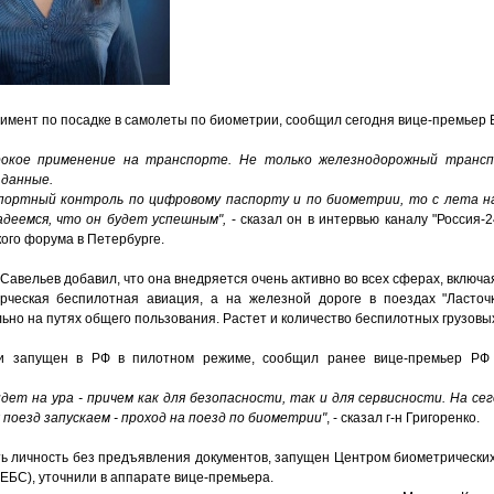
еримент по посадке в самолеты по биометрии, сообщил сегодня вице-премьер
рокое применение на транспорте. Не только железнодорожный трансп
 данные.
портный контроль по цифровому паспорту и по биометрии, то с лета н
деемся, что он будет успешным",
- сказал он в интервью каналу "Россия-
ого форума в Петербурге.
Савельев добавил, что она внедряется очень активно во всех сферах, включа
рческая беспилотная авиация, а на железной дороге в поездах "Ласточ
ьно на путях общего пользования. Растет и количество беспилотных грузовы
и запущен в РФ в пилотном режиме, сообщил ранее вице-премьер РФ 
дет на ура - причем как для безопасности, так и для сервисности. На сег
поезд запускаем - проход на поезд по биометрии"
, - сказал г-н Григоренко.
ь личность без предъявления документов, запущен Центром биометрических
ЕБС), уточнили в аппарате вице-премьера.