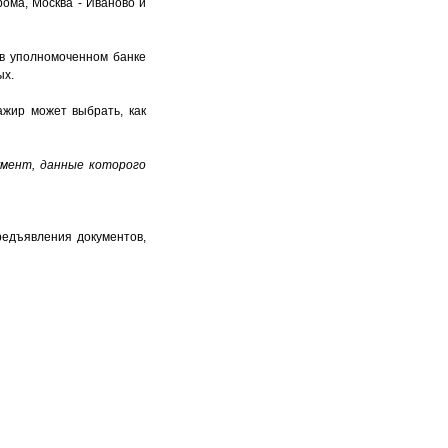
ома, Москва - Иваново и
 в уполномоченном банке
ых.
ажир может выбрать, как
умент, данные которого
редъявления документов,