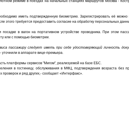
лотном режиме в поездах на начальных станциях маршрутов Москва - Костр
еобходимо иметь подтвержденную биометрию. Зарегистрировать её можно
ле этого требуется предоставить согласие на обработку персональных данн
 посадке в вагон на портативном устройстве проводника. При этом пасс
рту или с помощью биометрии.
виса пассажиру следует иметь при себе удостоверяющий личность док
 - уточнили в аппарате вице-премьера.
часть платформы сервисов "Мигом", реализуемой на базе ЕБС.
еления в гостиницу, обслуживания в МФЦ, подтверждения возраста без п
 проверок и ряд других,- сообщает «Интерфакс».