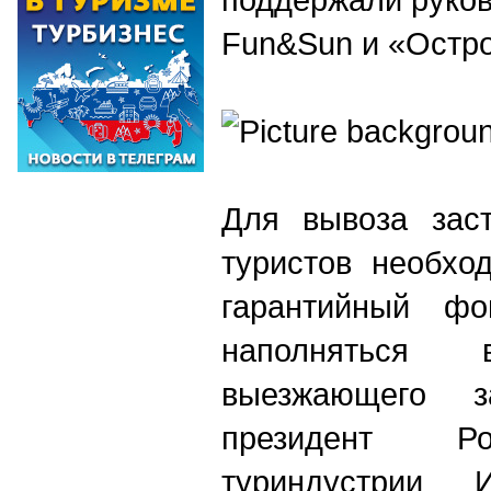
Fun&Sun и «Остр
Для вывоза зас
туристов необхо
гарантийный фо
наполняться 
выезжающего з
президент Ро
туриндустрии 