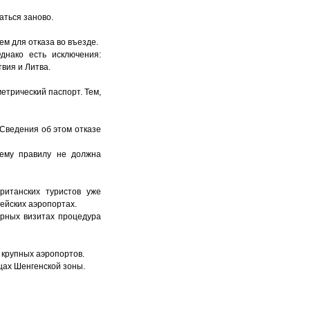
ваться заново.
ем для отказа во въезде.
днако есть исключения:
вия и Литва.
етрический паспорт. Тем,
 Сведения об этом отказе
щему правилу не должна
ританских туристов уже
ейских аэропортах.
орных визитах процедура
 крупных аэропортов.
ицах Шенгенской зоны.