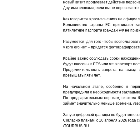
новый визит продлевает действие первона
Другими словами, если вы не пересекаете 
Как говорится в разъяснениях на официал
Большинство страны ЕС принимают как 
пятилетние паспорта граждан РФ не призн
Разумеется, для того чтобы воспользоват
у кого его нет – придется фотографироват
Крайне важно соблюдать сроки нахождения
будут внесены в EES или же в паспорт пос
Продолжительность запрета на въезд 
превышать пяти лет.
На начальном этапе, особенно в перв
предупредили о необходимости закладыва
По предварительным оценкам, система б
займёт значительно меньше времени, уве
Запуск цифровой границы не будет мгнове
Согласно планам, c 10 апреля 2026 года 
/TOURBUS.RU