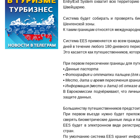
Entry/Exit System охватит всю территори
Швейцарию.
Система будет собирать и проверять би
Шенгенской зоны.
К таким границам относятся международн
Система EES применяется ко всем гражда
дней в течение любого 180-дневного пери
Это касается как путешественников, котор
При первом пересечении границы для путе
•
Данные паспорта
• Фотография и отпечатки пальцев (для 
• Место, дата и время пересечения гран
• Информация (место и дата) об отказе в
В Еврокомиссии подчёркивают, что личны
защите данных.
Большинству путешественников предстоит 
При первом въезде нужно будет приложи
сверять биометрические данные лица и п
EES будет в электронном виде регистри
стран.
По умолчанию система EES хранит информ