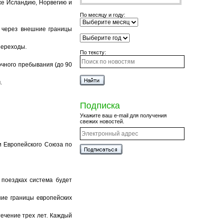
кже Исландию, Норвегию и
По месяцу и году:
е через внешние границы
переходы.
По тексту:
очного пребывания (до 90
.
Подписка
Укажите ваш e-mail для получения
свежих новостей.
и Европейского Союза по
 поездках система будет
ние границы европейских
ечение трех лет. Каждый