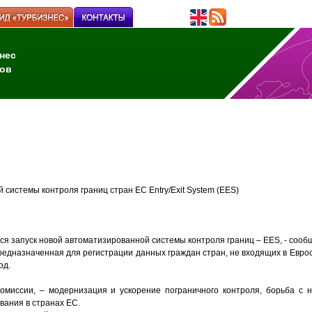
нес
ов
системы контроля границ cтран EC Entry/Exit System (EES)
лся запуск новой автоматизированной системы контроля границ – EES, - сооб
едназначенная для регистрации данных граждан стран, не входящих в Евро
од.
комиссии, – модернизация и ускорение пограничного контроля, борьба с 
ания в странах ЕС.