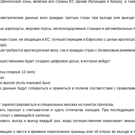
ю Шенгенской зоны, включая все страны ЕС (кроме Ирландии и Кипра), а та
ометрические данные всех граждан третьих стран при въезде или выезд
ые аэропорты, морские порты, железнодорожные станции и автомобильные 
нам стран, не входящих в ЕС, путешествующим в Евросоюз с целью краткоср
ода).
ым требуется краткосрочная виза, так и граждан стран с безвизовым режимом
шественника будет создано цифровое досье, в которое войдут:
лиц старше 12 лет)
ицы
о въезде (если таковой был)
е данные будут собираться и храниться в полном соответствии с правилам
зарегистрироваться в специальных киосках на пунктах пропуска.
ть паспорт к считывателю и сдать отпечатки пальцев. При последующих
аспорт с имеющейся записью.
ровать въезд и выезд каждый раз, когда путешественник пересекает внеш
ацию о месте и времени пересечения границы или об отказе во въезде в т