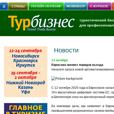
туристический биз
для профессионал
Новости
13 октября
Евросоюз меняет порядок въезда
Начался запуск новой автоматизированной 
С 12 октября 2025 года в Евросоюзе нача
Это масштабная цифровая система ЕС, пр
в Шенгенскую зону на краткосрочный пери
Ее ключевая цель, как заявляют в Евро
превышением разрешенных сроков пребыв