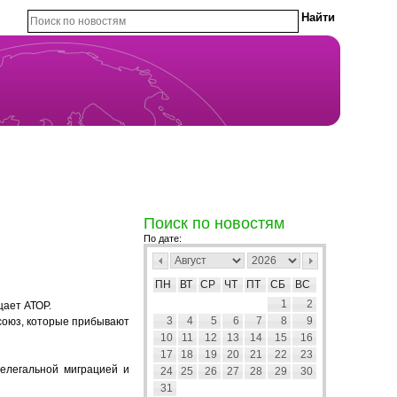
Поиск по новостям
По дате:
ПН
ВТ
СР
ЧТ
ПТ
СБ
ВС
1
2
щает АТОР.
3
4
5
6
7
8
9
союз, которые прибывают
10
11
12
13
14
15
16
17
18
19
20
21
22
23
нелегальной миграцией и
24
25
26
27
28
29
30
31