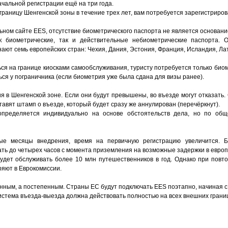
чальной регистрации ещё на три года.
границу Шенгенской зоны в течение трех лет, вам потребуется зарегистриро
ьном сайте EES, отсутствие биометрического паспорта не является основани
биометрические, так и действительные небиометрические паспорта. О
ают семь европейских стран: Чехия, Дания, Эстония, Франция, Исландия, Лат
ься на границе киосками самообслуживания, туристу потребуется только биом
ься у пограничника (если биометрия уже была сдана для визы ранее).
 в Шенгенской зоне. Если они будут превышены, во въезде могут отказать.
тавят штамп о въезде, который будет сразу же аннулирован (перечёркнут).
определяется индивидуально на основе обстоятельств дела, но по об
ые месяцы внедрения, время на первичную регистрацию увеличится. Б
ть до четырех часов с момента приземления на возможные задержки в европ
удет обслуживать более 10 млн путешественников в год. Однако при повт
ряют в Еврокомиссии.
нным, а постепенным. Страны ЕС будут подключать EES поэтапно, начиная с
система въезда-выезда должна действовать полностью на всех внешних гран