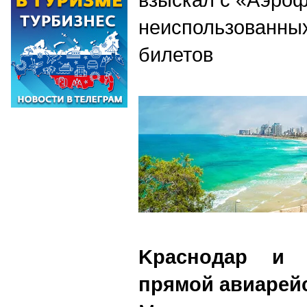
неиспользованных
билетов
K
раснодар и 
прямой авиарей