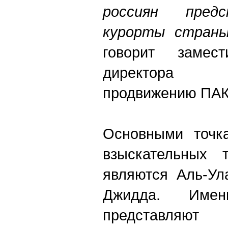
россиян пред
курорты страны
говорит замест
дирек
продвижению ПАК
Основными точк
взыскательных 
являются Аль-Ул
Джидда. Име
представля