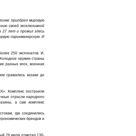
 позже приобрел мировую
анию своей эксклюзивной
е 27 лет и прожил здесь
ервую парикмахерскую. И
олее 250 экспонатов. И,
 «Холодное оружие страны
ие разных эпох, военная
чем сражались казаки до
НХ». Комплекс построили
личные отрасли народного
газины, а сам комплекс
токам, где соединились
строномических брендов и
рый 26 июля отметил 130-