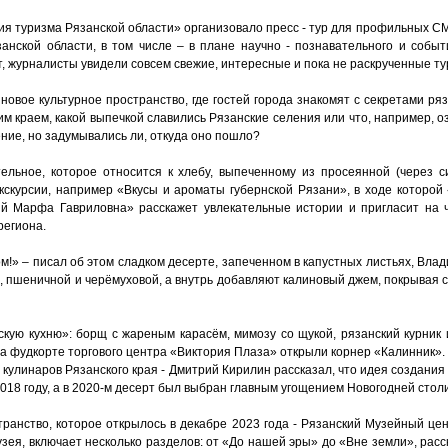
ия туризма Рязанской области» организовало пресс - тур для профильных С
анской области, в том числе – в плане научно - познавательного и событ
, журналисты увидели совсем свежие, интересные и пока не раскрученные ту
новое культурное пространство, где гостей города знакомят с секретами ряз
м краем, какой выпечкой славились Рязанские селения или что, например, 
ние, но задумывались ли, откуда оно пошло?
ельное, которое относится к хлебу, выпеченному из просеянной (через си
скурсии, например «Вкусы и ароматы губернской Рязани», в ходе которой
ий Марфа Гавриловна» расскажет увлекательные истории и пригласит на
региона.
ком!» – писал об этом сладком десерте, запеченном в капустных листьях, Вл
й, пшеничной и черёмуховой, а внутрь добавляют калиновый джем, покрывая с
кую кухню»: борщ с жареным карасём, мимозу со щукой, рязанский курник и
на фудкорте торгового центра «Виктория Плаза» открыли корнер «Калинник».
кулинаров Рязанского края - Дмитрий Кирилин рассказал, что идея создания 
2018 году, а в 2020-м десерт был выбран главным угощением Новогодней стол
ранство, которое открылось в декабре 2023 года - Рязанский Музейный це
узея, включает несколько разделов: от «До нашей эры» до «Вне земли», ра