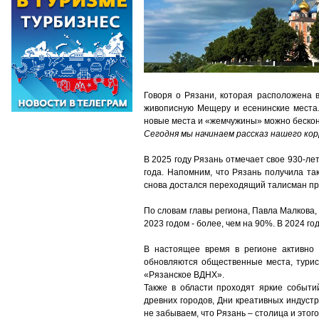
Говоря о Рязани, которая расположена в
живописную Мещеру и есенинские места.
новые места и «жемчужины» можно беско
Сегодня мы начинаем рассказ нашего к
В 2025 году Рязань отмечает свое 930-л
года. Напомним, что Рязань получила та
снова достался переходящий талисман пр
По словам главы региона, Павла Малкова, 
2023 годом - более, чем на 90%. В 2024 г
В настоящее время в регионе активно 
обновляются общественные места, турис
«Рязанское ВДНХ».
Также в области проходят яркие событ
древних городов, Дни креативных индуст
не забываем, что Рязань – столица и этого