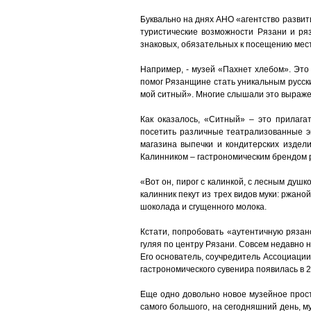
Буквально на днях АНО «агентство развит
туристические возможности Рязани и ряз
знаковых, обязательных к посещению мест
Например, - музей «Пахнет хлебом». Это 
помог Рязанщине стать уникальным русски
мой ситный». Многие слышали это выраже
Как оказалось, «Ситный» – это прилагат
посетить различные театрализованные эк
магазина выпечки и кондитерских издел
Калинником – гастрономическим брендом 
«Вот он, пирог с калинкой, с лесным душ
калинник пекут из трех видов муки: ржано
шоколада и сгущенного молока.
Кстати, попробовать «аутентичную рязанс
гуляя по центру Рязани. Совсем недавно 
Его основатель, соучредитель Ассоциации 
гастрономического сувенира появилась в 
Еще одно довольно новое музейное прост
самого большого, на сегодняшний день, м