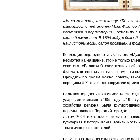
«Мало кто знал, что в конце XIX века 
известность под именем Макс Фактор (M
косметики и парфюмерии,
- отметила он
около десяти лет. В 1894 году, в доме 
наш исторический салон посвящен, в том
Коллекция еще одного уникального «Музе
несмотря на название, это не только кли
советов», «Великая Отечественная война
форма, картины, скульптура, знамена и п
Пройдясь по залам можно понять, какое
середины XIX века и как вооружали армию
Большая гордость и любимое место отды
ударными темпами в 1955 году: с 19 авг
хозяйства региона, была круглогодичн
переименовали в Торговый городок.
Летом 2024 года проект получает ново
культурная и историческая идентичность 
тематических фестивалей.
Безусловно, одно из самых знаковых мест