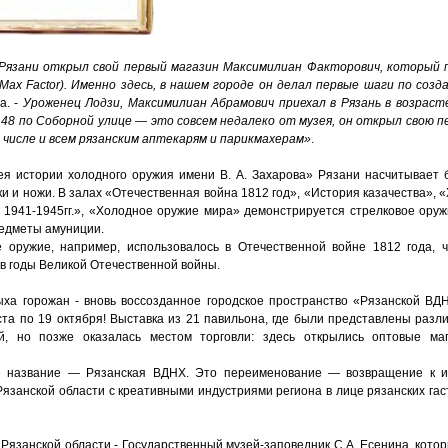
в Рязани открыл свой первый магазин Максимилиан Факторович, который
ax Factor). Именно здесь, в нашем городе он делал первые шаги по созд
а. -
Уроженец Лодзи, Максимилиан Абрамович приехал в Рязань в возраст
№ 48 по Соборной улице — это совсем недалеко от музея, он открыл свою п
 числе и всем рязанским аптекарям и парикмахерам»
.
я истории холодного оружия имени В. А. Захарова» Рязани насчитывает б
нки и ножи. В залах «Отечественная война 1812 год», «История казачества»,
 1941-1945гг.», «Холодное оружие мира» демонстрируется стрелковое оруж
редметы амуниции.
 оружие, например, использовалось в Отечественной войне 1812 года, 
 в годы Великой Отечественной войны.
ха горожан - вновь воссозданное городское пространство «Рязанской ВД
уста по 19 октября! Выставка из 21 павильона, где были представлены раз
ой, но позже оказалась местом торговли: здесь открылись оптовые ма
е название — Рязанская ВДНХ. Это переименование — возвращение к ис
Рязанской области с креативными индустриями региона в лице рязанских га
 Рязанской области - Государственный музей-заповедник С.А. Есенина, кото