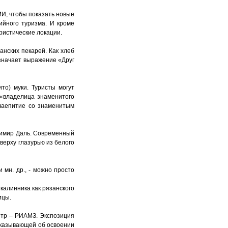
МИ, чтобы показать новые
ийного туризма. И кроме
ристические локации.
анских пекарей. Как хлеб
означает выражение «Друг
то) муки. Туристы могут
 «владелица знаменитого
 чаепитие со знаменитым
адимир Даль. Современный
верху глазурью из белого
 мн. др., - можно просто
калинника как рязанского
ицы.
нтр – РИАМЗ. Экспозиция
ссказывающей об освоении