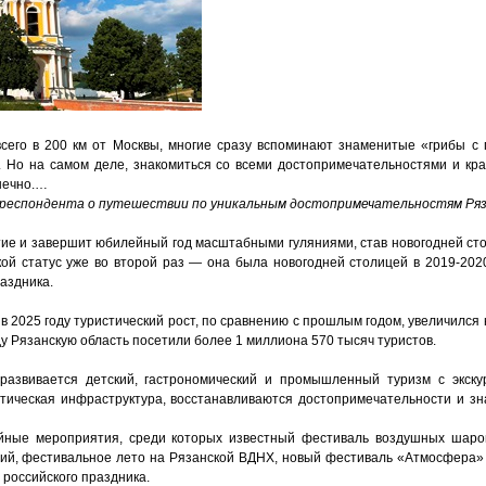
сего в 200 км от Москвы, многие сразу вспоминают знаменитые «грибы с г
 Но на самом деле, знакомиться со всеми достопримечательностями и кра
нечно.…
орреспондента о путешествии по уникальным достопримечательностям Ря
етие и завершит юбилейный год масштабными гуляниями, став новогодней ст
кой статус уже во второй раз — она была новогодней столицей в 2019-2020
аздника.
в 2025 году туристический рост, по сравнению с прошлым годом, увеличился 
оду Рязанскую область посетили более 1 миллиона 570 тысяч туристов.
развивается детский, гастрономический и промышленный туризм с экску
тическая инфраструктура, восстанавливаются достопримечательности и зн
ийные мероприятия, среди которых известный фестиваль воздушных шаро
рий, фестивальное лето на Рязанской ВДНХ, новый фестиваль «Атмосфера» и
 российского праздника.