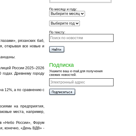
По месяцу и году:
По тексту:
лазами», рязанских баб,
я, открывая все новые и
занщины.
Подписка
олицей России 2025–2026
Укажите ваш e-mail для получения
 годах. Древнему городу
свежих новостей.
на 12%, а по сравнению с
рсиями на предприятия,
аковые места, например,
в «Небо России», Форум
, конечно, «День ВДВ» -