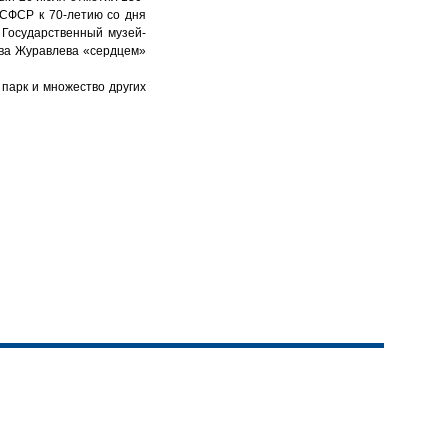
РСФСР к 70-летию со дня
 Государственный музей-
ава Журавлева «сердцем»
 парк и множество других