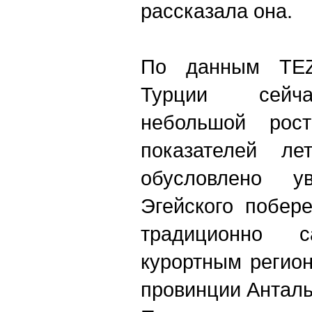
рас
сказала она.
По данным T
E
Турции сейча
небольшой ро
показателей ле
обусловлено у
Эгейского побер
традиционно 
курортным регио
провинции Анталь