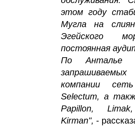
этом году стаби
Мугла на слиян
Эгейского м
постоянная ауди
По Анталье 
запрашиваемы
компании сет
Selectum, а так
Papillon, Lima
Kirman",
-
рас
сказ