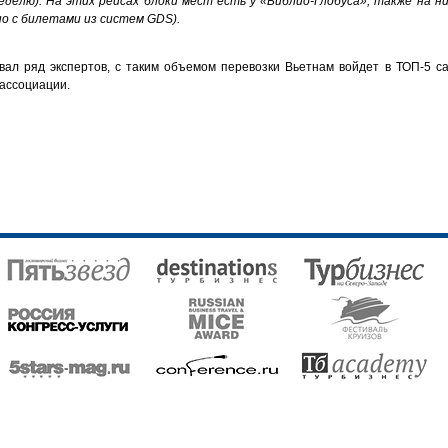
неделю). На этих рейсах блоки мест есть у «Библио-Глобуса», также на
о с билетами из систем GDS).
ывал ряд экспертов, с таким объемом перевозки Вьетнам войдет в ТОП-5 
 ассоциации.