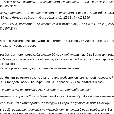
3.10.2025 года, частота – по вторникам и четвергам, 1 раз в 9-11 ночей, с
5 / WZ 3166.
5 года, частота – по понедельникам и четвергам, 1 раз в 9-11 ночей, сколь
10 мая. Номера рейсов (туда и обратно): WZ 3149 / WZ 3150.
10.2025 года, частота – по вторникам и пятницам, 1 раз в 9-11 ночей, с
3 / WZ 3164.
лнять авиакомпания Red Wings на самолетах Boeing 777-200, способных пер
хтованы туроператором.
 бесплатного провоза багажа до 20 кг, ручной клади – до 5 кг. Багаж для мла
15 мин., из Екатеринбурга – 8 часов, из Казани – 8 ч 3 мин., из Красноярска – 
ас дольше.
 будет организовано двухразовое бесплатное питание.
ом, Нячанг в летнем сезоне станет самым обеспеченным прямой перевозкой
из 14 городов России. Конкуренция на направлении становится высокой.
 городов РФ на бортах AZUR air (Сибирь и Дальний Восток).
полетят из 8 городов России (включая Москву и Петербург) на бортах авиако
ся FUN&SUN с чартерами Red Wings из 4 городов (также включая Москву).
нг с 22 марта летает также «Аэрофлот» (сначала 2 раза в неделю, с 1 апр