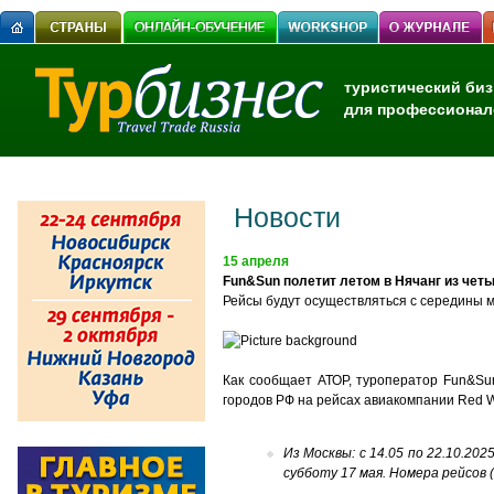
туристический биз
для профессионал
Новости
15 апреля
Fun&Sun полетит летом в Нячанг из чет
Рейсы будут осуществляться с середины 
Как сообщ
ает АТОР, туроператор
F
un
&S
u
городов РФ на рейсах авиакомпании Red 
Из Москвы: с 14.05 по 22.10.202
субботу 17 мая. Номера рейсов 