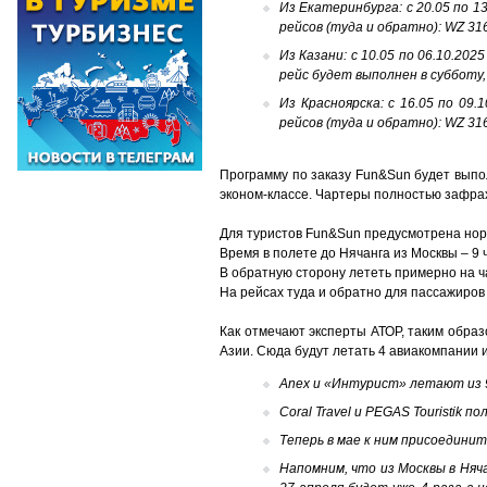
Из Екатеринбурга: с 20.05 по 1
рейсов (туда и обратно): WZ 316
Из Казани: с 10.05 по 06.10.202
рейс будет выполнен в субботу, 
Из Красноярска: с 16.05 по 09.
рейсов (туда и обратно): WZ 316
Программу по заказу F
un
&S
un
будет выпо
эконом-классе. Чартеры полностью зафра
Для туристов F
un
&S
un
предусмотрена норма
Время в полете до Нячанга из Москвы – 9 ч 
В обратную сторону лететь примерно на ч
На рейсах туда и обратно для пассажиров
Как отмечают эксперты АТОР, та
ким образ
Азии. Сюда будут летать 4 авиакомпании 
Anex и «Интурист» летают из 9
Coral Travel и PEGAS Touristik 
Теперь в мае к ним присоединит
Напомним, что из Москвы в Няча