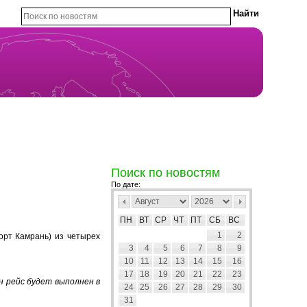
Поиск по новостям
По дате:
ПН
ВТ
СР
ЧТ
ПТ
СБ
ВС
1
2
орт Камрань)
из
четырех
3
4
5
6
7
8
9
10
11
12
13
14
15
16
17
18
19
20
21
22
23
ин рейс будет выполнен в
24
25
26
27
28
29
30
31