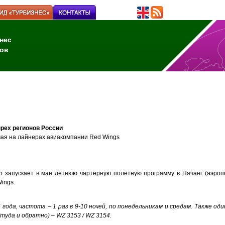
нес
ов
ырех регионов России
мая на лайнерах авиакомпании Red Wings
n
запускает в мае летнюю чартерную полетную программу в Нячанг
(аэроп
Wings.
5 года, частота – 1 раз в 9-10 ночей, по понедельникам и средам. Также од
(туда и обратно) – WZ 3153 / WZ 3154.