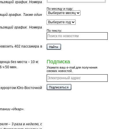
кользящий график. Номера
По месяцу и году:
зящий график. Также один
кользящий график. Номера
По тексту:
евозить 402 пассажира в
Подписка
денца без места – 10 кг.
6 ч 50 мин.
Укажите ваш e-mail для получения
свежих новостей.
 курортом Юго-Восточной
мпании «Икар».
еля – 3 раза в неделю, с