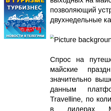
позволяющий устр
двухнедельные к
Спрос на путеш
майские празд
значительно выш
данным платф
Travelline, по ко
в лидерах Мо