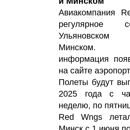
и Минском
Авиакомпания Re
регулярное 
Ульян
Минско
информация появ
на сайте аэропор
Полеты будут вы
2025 года с ча
неделю, по пятни
Red Wngs летал
Минск с 1 июня по