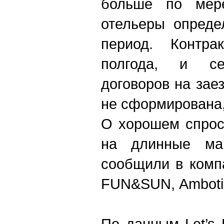
больше по мере
отельеры опреде
период. Контра
полгода, и с
договоров на зае
не сформирована, 
О хорошем спрос
на длинные ма
сообщили в комп
FUN&SUN, Ambotis 
По данным Let’s 