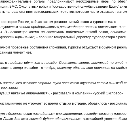
равоохранительные органы предпринимают необходимые меры по обесп
ции, ВМС, Сухопутных войск и Государственной службы разведки Шри-Ланки
ть направлена против израильских туристов, которые часто отдыхают в этом
раторов России, сейчас в этом регионе низкий сезон и туристов мало.
о, туристам стоит придерживаться рекомендации нашего посольства и н
ы. В настоящее время на восточном побережье низкий сезон, основны
 курорты Шри-Ланки",
– сообщил генеральный директор туроператора Space 
осточном побережье обстановка спокойная, туристы отдыхают в обычном реж
 данный момент нет.
т, и продажи идут, как и прежде. Соответственно, аннуляций по этой 
ются с конца октября - в ноябре, поэтому едва ли это повлияет на отды
ь идет о юго-востоке страны, туда заезжают туристы летом в низкий сез
 юго-запад.
уация никак не отражается»,
- рассказали в компании«Русский Экспресс»
истам ничего не угрожает во время отдыха в стране, обратилось к россияна
ут в безопасности насладиться впечатлениями, исследуя красоту нашего
и-Ланке для всех гостей будет обеспечиваться высочайший уровень без