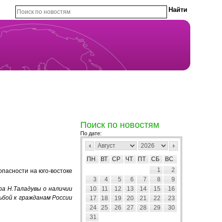
Поиск по новостям
По дате:
ПН
ВТ
СР
ЧТ
ПТ
СБ
ВС
1
2
опасности на юго-востоке
3
4
5
6
7
8
9
а Н.Таладувы о наличии
10
11
12
13
14
15
16
ьбой к гражданам России
17
18
19
20
21
22
23
24
25
26
27
28
29
30
31