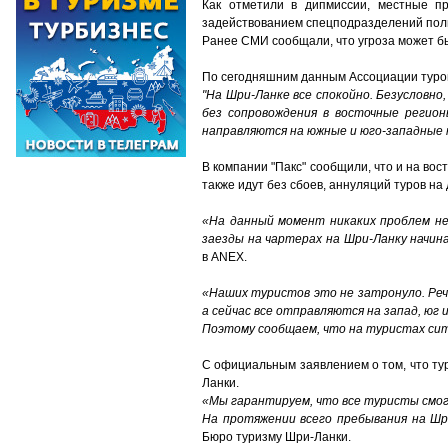
Как отметили в дипмиссии, местные п
задействованием спецподразделений поли
Ранее СМИ сообщали, что угроза может бы
По сегодняшним данным Ассоциации туропе
"На Шри-Ланке все спокойно. Безусловн
без сопровождения в восточные регион
направляются на южные и юго-западные
В компании "Пакс" сообщили, что и на в
также идут без сбоев, аннуляций туров на
«На данный момент никаких проблем не
заезды на чартерах на Шри-Ланку начина
в ANEX.
«Наших туристов это не затронуло. Реч
а сейчас все отправляются на запад, юг и
Поэтому сообщаем, что на туристах сит
С официальным заявлением о том, что тур
Ланки.
«Мы гарантируем, что все туристы смог
На протяжении всего пребывания на Шр
Бюро туризму Шри-Ланки.